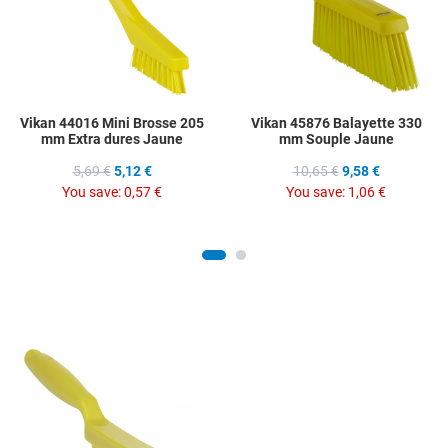
Quick View
Q
Vikan 44016 Mini Brosse 205
Vikan 45876 Balayette 330
mm Extra dures Jaune
mm Souple Jaune
5,69 €
5,12 €
10,65 €
9,58 €
You save:
0,57 €
You save:
1,06 €
Add to Wishlist
Add to Compare