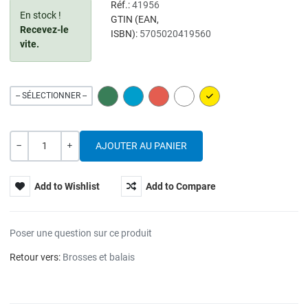
Réf.:
41956
En stock !
GTIN (EAN,
Recevez-le
ISBN):
5705020419560
vite.
GREEN
BLUE
RED
WHITE
YELLOW
-- SÉLECTIONNER --
Quantité
---
+
Add to Wishlist
Add to Compare
Poser une question sur ce produit
Retour vers:
Brosses et balais