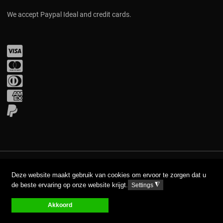
We accept Paypal Ideal and credit cards.
Visa
Mastercard
Diners Club
Amex
PayPal
COPYRIGHT © 2017 AAVA. ALL RIGHTS RESERVED.
Deze website maakt gebruik van cookies om ervoor te zorgen dat u
de beste ervaring op onze website krijgt.
◮
Settings
DISCLAIMER
PRIVACY GPDR
Akkoord
0
0
0
My Wishlist
Compare
Votre