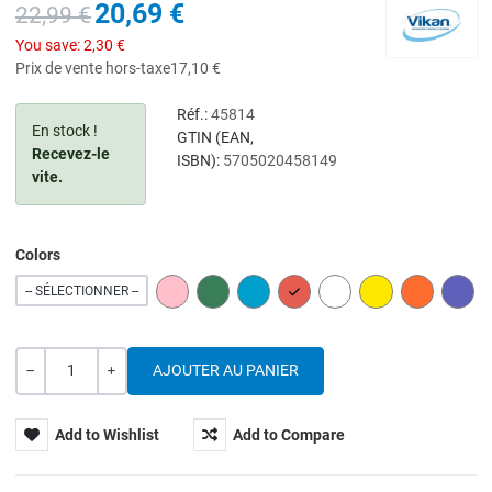
20,69 €
22,99 €
You save:
2,30 €
Prix de vente hors-taxe
17,10 €
Réf.:
45814
En stock !
GTIN (EAN,
Recevez-le
ISBN):
5705020458149
vite.
Colors
PINK
GREEN
BLUE
RED
WHITE
YELLOW
ORANGE
PURP
-- SÉLECTIONNER --
Quantité
---
+
Add to Wishlist
Add to Compare