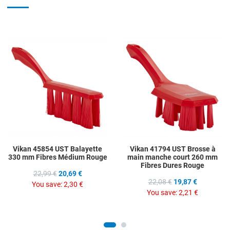
Add to Wishlist
A
Add to Compare
A
Quick View
Q
Vikan 45854 UST Balayette
Vikan 41794 UST Brosse à
330 mm Fibres Médium Rouge
main manche court 260 mm
Fibres Dures Rouge
22,99 €
20,69 €
22,08 €
19,87 €
You save:
2,30 €
You save:
2,21 €