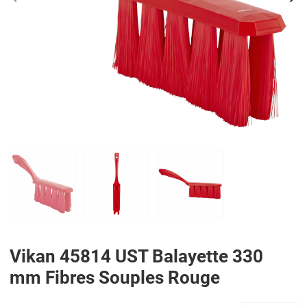
PREV
N
Vikan 45814 UST Balayette 330
mm Fibres Souples Rouge