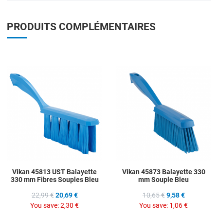
PRODUITS COMPLÉMENTAIRES
Add to Wishlist
A
Add to Compare
A
Quick View
Q
Vikan 45813 UST Balayette
Vikan 45873 Balayette 330
330 mm Fibres Souples Bleu
mm Souple Bleu
22,99 €
20,69 €
10,65 €
9,58 €
You save:
2,30 €
You save:
1,06 €