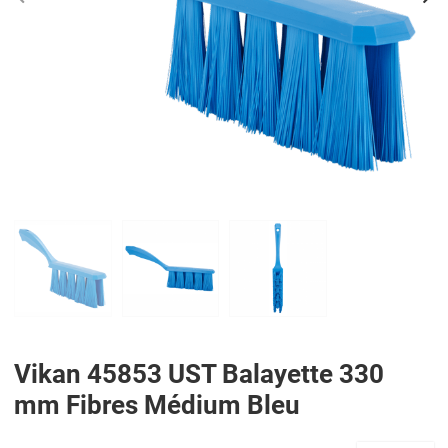
PREV
N
Vikan 45853 UST Balayette 330
mm Fibres Médium Bleu