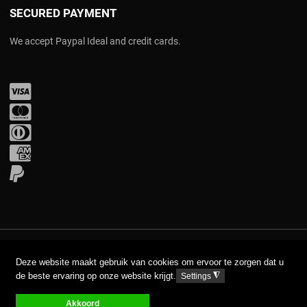
SECURED PAYMENT
We accept Paypal Ideal and credit cards.
Visa
Mastercard
Diners Club
Amex
PayPal
COPYRIGHT © 2017 AAVA. ALL RIGHTS RESERVED.
Deze website maakt gebruik van cookies om ervoor te zorgen dat u
de beste ervaring op onze website krijgt.
◮
Settings
DISCLAIMER
PRIVACY GPDR
Akkoord