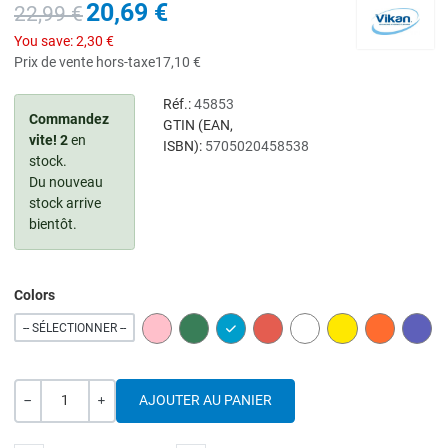
20,69 €
22,99 €
You save:
2,30 €
Prix de vente hors-taxe
17,10 €
Réf.:
45853
Commandez
GTIN (EAN,
vite!
2
en
ISBN):
5705020458538
stock.
Du nouveau
stock arrive
bientôt.
Colors
PINK
GREEN
BLUE
RED
WHITE
YELLOW
ORANGE
PURP
-- SÉLECTIONNER --
Quantité
---
+