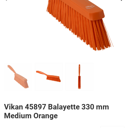
PREV
N
Vikan 45897 Balayette 330 mm
Medium Orange