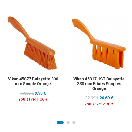
Add to Wishlist
A
Add to Compare
A
Quick View
Q
Vikan 45877 Balayette 330
Vikan 45817 UST Balayette
mm Souple Orange
330 mm Fibres Souples
Orange
10,65 €
9,58 €
22,99 €
20,69 €
You save:
1,06 €
You save:
2,30 €