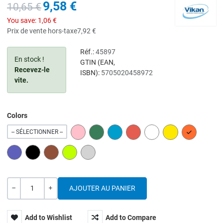
9,58 €
10,65 €
You save:
1,06 €
Prix de vente hors-taxe
7,92 €
Réf.:
45897
En stock !
GTIN (EAN,
Recevez-le
ISBN):
5705020458972
vite.
Colors
PINK
GREEN
BLUE
RED
WHITE
YELLOW
ORANGE
-- SÉLECTIONNER --
PURPLE
BLACK
BROWN
LIME
GREY
Quantité
---
+
Add to Wishlist
Add to Compare