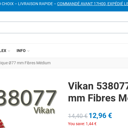
D CHOIX – LIVRAISON RAPIDE –
COMMANDÉ AVANT 17H00, EXPÉDIÉ L
LEX
INFO
drique Ø77 mm Fibres Médium
Vikan 538077
mm Fibres M
12,96 €
14,40 €
You save:
1,44 €