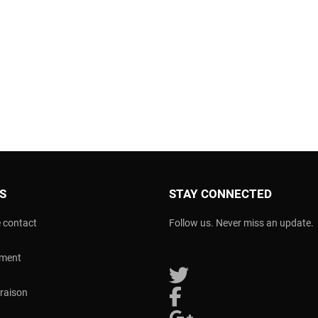
OS
STAY CONNECTED
 contact
Follow us. Never miss an update.
ement
Follow us on Twitter
vraison
Follow us on Facebook
Follow us on Google Plus