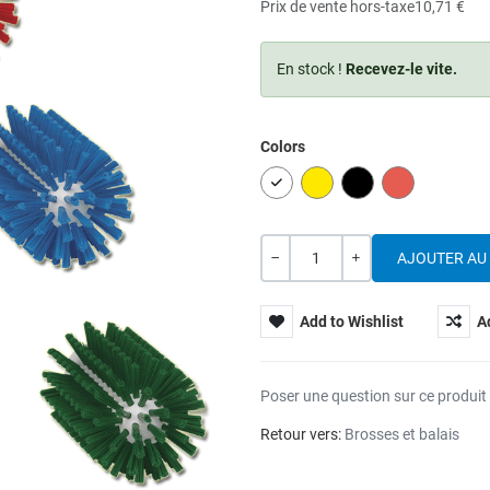
Prix de vente hors-taxe
10,71 €
En stock !
Recevez-le vite.
Colors
WHITE
YELLOW
BLACK
RED
Quantité
---
+
Add to Wishlist
A
Poser une question sur ce produit
Retour vers:
Brosses et balais