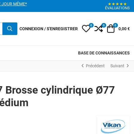
E JOUR MÊME*
★★★★★
ÉVALUATIONS
0
0
0
My Wishlist
Compare
Votre pani
CONNEXION / S'ENREGISTRER
0,00 €
BASE DE CONNAISSANCES
Précédent
Suivant
 Brosse cylindrique Ø77
édium