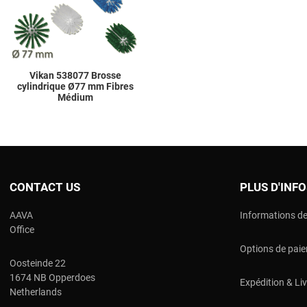
Quick View
Vikan 538077 Brosse
cylindrique Ø77 mm Fibres
Médium
CONTACT US
PLUS D'INF
AAVA
Informations de
Office
Options de pai
Oosteinde 22
1674 NB Opperdoes
Expédition & Li
Netherlands