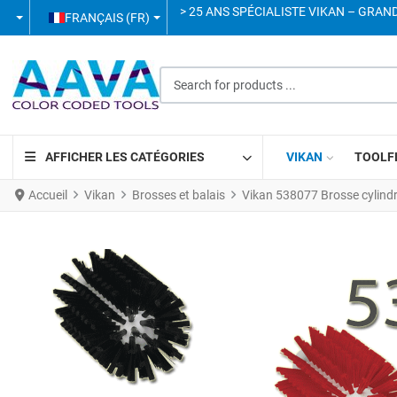
SÉLECTIONNEZ VOTRE LANGUE
> 25 ANS SPÉCIALISTE VIKAN – GRAN
FRANÇAIS (FR)
Search for products ...
AFFICHER LES CATÉGORIES
VIKAN
TOOLF
Accueil
Vikan
Brosses et balais
Vikan 538077 Brosse cylin