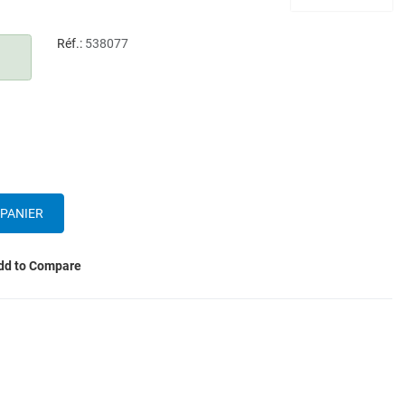
Réf.:
538077
dd to Compare