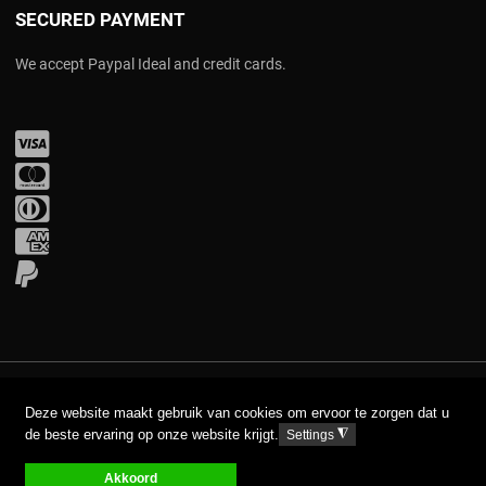
SECURED PAYMENT
We accept Paypal Ideal and credit cards.
Visa
Mastercard
Diners Club
Amex
PayPal
COPYRIGHT © 2017 AAVA. ALL RIGHTS RESERVED.
Deze website maakt gebruik van cookies om ervoor te zorgen dat u
de beste ervaring op onze website krijgt.
◮
Settings
DISCLAIMER
PRIVACY GPDR
Akkoord