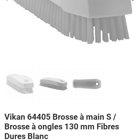
PREV
N
Vikan 64405 Brosse à main S /
Brosse à ongles 130 mm Fibres
Dures Blanc