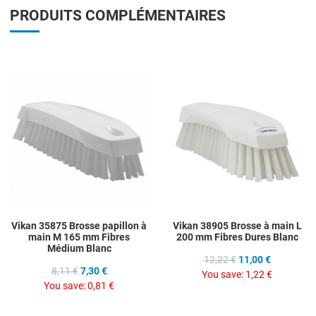
PRODUITS COMPLÉMENTAIRES
Add to Wishlist
A
Add to Compare
A
Quick View
Q
Vikan 35875 Brosse papillon à
Vikan 38905 Brosse à main L
main M 165 mm Fibres
200 mm Fibres Dures Blanc
Médium Blanc
12,22 €
11,00 €
8,11 €
7,30 €
You save:
1,22 €
You save:
0,81 €