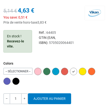
4,63 €
5,14 €
You save:
0,51 €
Prix de vente hors-taxe
3,83 €
Réf.:
64405
En stock !
GTIN (EAN,
Recevez-le
ISBN):
5705020064401
vite.
Colors
PINK
GREEN
BLUE
RED
WHITE
YELLOW
ORANGE
-- SÉLECTIONNER --
PURPLE
BLACK
Quantité
---
+