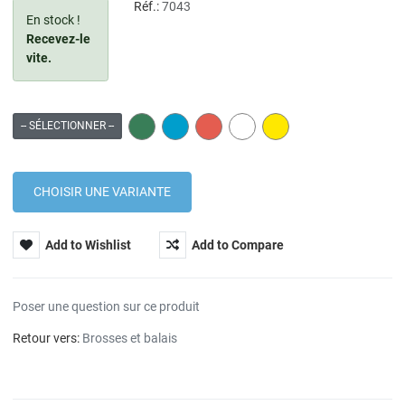
Réf.:
7043
En stock !
Recevez-le
vite.
GREEN
BLUE
RED
WHITE
YELLOW
-- SÉLECTIONNER --
Add to Wishlist
Add to Compare
Poser une question sur ce produit
Retour vers:
Brosses et balais