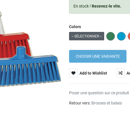
En stock !
Recevez-le vite.
Colors
GREEN
BLUE
-- SÉLECTIONNER --
Add to Wishlist
A
Poser une question sur ce produit
Retour vers:
Brosses et balais