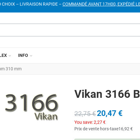
D CHOIX – LIVRAISON RAPIDE –
COMMANDÉ AVANT 17H00, EXPÉDIÉ L
LEX
INFO
0 mm 310 mm
Vikan 3166 B
20,47 €
22,75 €
You save:
2,27 €
Prix de vente hors-taxe
16,92 €