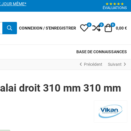
E JOUR MÊME*
★★★★★
ÉVALUATIONS
0
0
0
My Wishlist
Compare
Votre pani
CONNEXION / S'ENREGISTRER
0,00 €
BASE DE CONNAISSANCES
Précédent
Suivant
alai droit 310 mm 310 mm