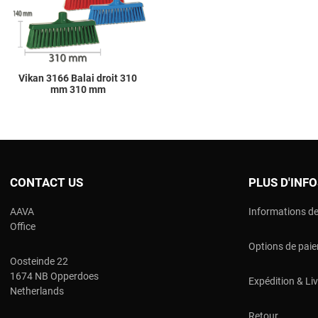
Quick View
Vikan 3166 Balai droit 310
mm 310 mm
CONTACT US
PLUS D'INF
AAVA
Informations de
Office
Options de pai
Oosteinde 22
1674 NB Opperdoes
Expédition & Li
Netherlands
Retour