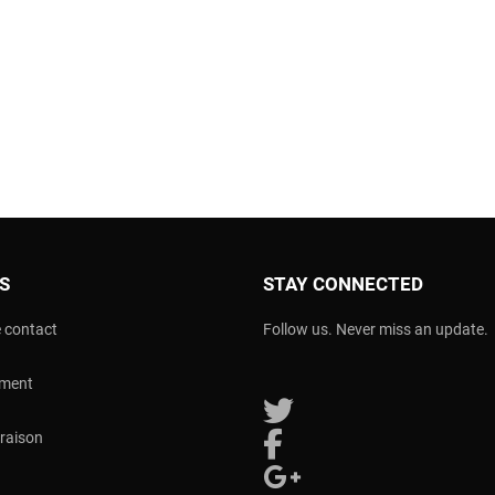
OS
STAY CONNECTED
 contact
Follow us. Never miss an update.
ement
Follow us on Twitter
vraison
Follow us on Facebook
Follow us on Google Plus