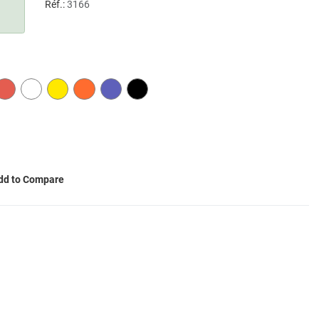
Réf.:
3166
RED
WHITE
YELLOW
ORANGE
PURPLE
BLACK
dd to Compare