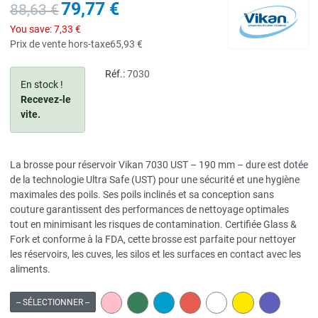
79,77 €
88,63 €
You save:
7,33 €
Prix de vente hors-taxe
65,93 €
Réf.:
7030
En stock !
Recevez-le
vite.
La brosse pour réservoir Vikan 7030 UST – 190 mm – dure est dotée
de la technologie Ultra Safe (UST) pour une sécurité et une hygiène
maximales des poils. Ses poils inclinés et sa conception sans
couture garantissent des performances de nettoyage optimales
tout en minimisant les risques de contamination. Certifiée Glass &
Fork et conforme à la FDA, cette brosse est parfaite pour nettoyer
les réservoirs, les cuves, les silos et les surfaces en contact avec les
aliments.
PINK
GREEN
BLUE
RED
WHITE
YELLOW
PURPLE
-- SÉLECTIONNER --