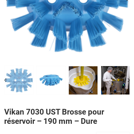
PREV
N
PREV
NE
Vikan 7030 UST Brosse pour
réservoir – 190 mm – Dure