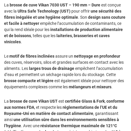
La
brosse de cuve Vikan 7030 UST – 190 mm – Dure
est conçue
avec la
Ultra Safe Technology (UST)
pour offrir
une sécurité des
fibres inégalée et une hygiène optimale
. Son
design sans couture
et facile à nettoyer
empêche l’accumulation de contaminants, ce
qui la rend idéale pour les
installations de production alimentaire
et de boissons
, telles que les
laiteries, brasseries et caves
vinicoles
.
Le
motif de fibres inclinées
assure un
nettoyage en profondeur
des cuves, réservoirs, silos et grandes surfaces en contact avec les
aliments. Les
larges trous de drainage
empêchent l’accumulation
d’eau et permettent un séchage rapide lors du stockage. Cette
brosse compacte et légère
est également idéale pour nettoyer des
équipements complexes comme les
mélangeurs et mixeurs
.
La
brosse de cuve Vikan UST
est
certifiée Glass & Fork
,
conforme
aux normes FDA
, et respecte les
réglementations de l’UE et du
Royaume-Uni en matière de contact alimentaire
, garantissant
ainsi
une utilisation sûre dans les environnements sensibles à
l’hygiène
. Avec une
résistance thermique maximale de 121°C