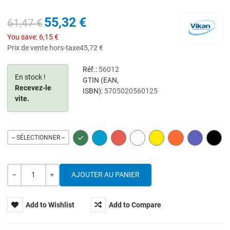
55,32 €
61,47 €
You save:
6,15 €
Prix de vente hors-taxe
45,72 €
Réf.:
56012
En stock !
GTIN (EAN,
Recevez-le
ISBN):
5705020560125
vite.
GREEN
BLUE
RED
WHITE
YELLOW
ORANGE
PURPLE
BLAC
-- SÉLECTIONNER --
Quantité
---
+
Add to Wishlist
Add to Compare