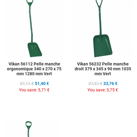
Add to Wishlist
A
Add to Compare
A
Quick View
Q
Vikan 56112 Pelle manche
Vikan 56232 Pelle manche
ergonomique 340 x 270 x 75
droit 379 x 345 x 90 mm 1035
mm 1280 mm Vert
mm Vert
57,11 €
51,40 €
37,51 €
33,76 €
You save:
5,71 €
You save:
3,75 €
Add to Wishlist