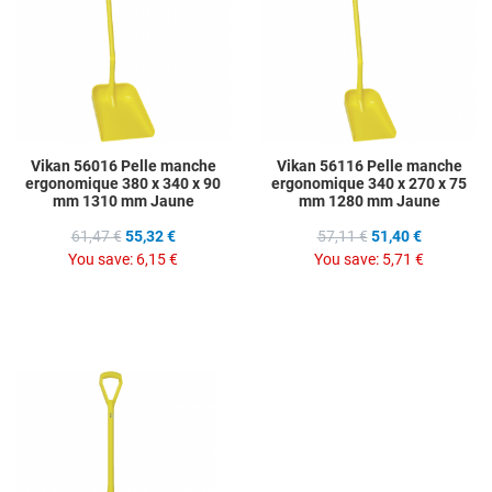
Quick View
Q
Vikan 56016 Pelle manche
Vikan 56116 Pelle manche
ergonomique 380 x 340 x 90
ergonomique 340 x 270 x 75
mm 1310 mm Jaune
mm 1280 mm Jaune
61,47 €
55,32 €
57,11 €
51,40 €
You save:
6,15 €
You save:
5,71 €
Add to Wishlist
Add to Compare
Quick View