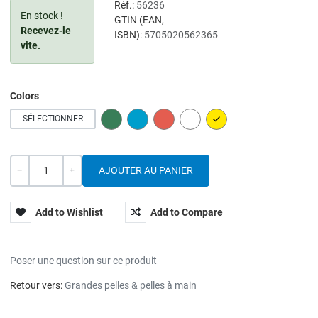
Réf.:
56236
En stock !
GTIN (EAN,
Recevez-le
ISBN):
5705020562365
vite.
Colors
GREEN
BLUE
RED
WHITE
YELLOW
-- SÉLECTIONNER --
Quantité
---
+
Add to Wishlist
Add to Compare
Poser une question sur ce produit
Retour vers:
Grandes pelles & pelles à main