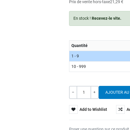
Prix de vente hors-taxe
21,29 €
En stock !
Recevez-le vite.
Quantité
1 - 9
10 - 999
Quantité
---
+
Add to Wishlist
A
Poser une question sur ce produit