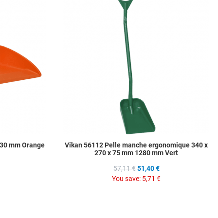
Add to Compare
A
Quick View
Q
 330 mm Orange
Vikan 56112 Pelle manche ergonomique 340 x
270 x 75 mm 1280 mm Vert
57,11 €
51,40 €
You save:
5,71 €