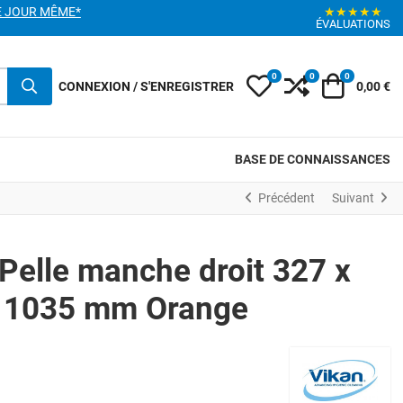
E JOUR MÊME*
★★★★★
ÉVALUATIONS
0
0
0
My Wishlist
Compare
Votre pani
CONNEXION / S'ENREGISTRER
0,00 €
BASE DE CONNAISSANCES
Précédent
Suivant
Pelle manche droit 327 x
 1035 mm Orange