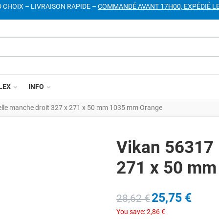
D CHOIX – LIVRAISON RAPIDE –
COMMANDÉ AVANT 17H00, EXPÉDIÉ L
LEX
INFO
elle manche droit 327 x 271 x 50 mm 1035 mm Orange
Vikan 56317 
271 x 50 mm
25,75 €
28,62 €
You save:
2,86 €