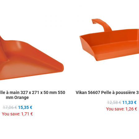
Add to Compare
Quick View
lle à main 327 x 271 x 50 mm 550
Vikan 56607 Pelle à poussière
mm Orange
12,58 €
11,33 €
17,06 €
15,35 €
You save:
1,26 €
You save:
1,71 €