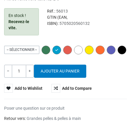
Réf.:
56013
En stock !
GTIN (EAN,
Recevez-le
ISBN):
5705020560132
vite.
GREEN
BLUE
RED
WHITE
YELLOW
ORANGE
PURPLE
BLAC
-- SÉLECTIONNER --
Quantité
---
+
Add to Wishlist
Add to Compare
Poser une question sur ce produit
Retour vers:
Grandes pelles & pelles à main