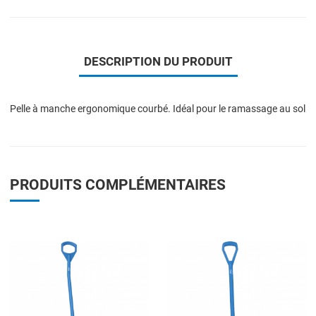
DESCRIPTION DU PRODUIT
Pelle à manche ergonomique courbé. Idéal pour le ramassage au sol
PRODUITS COMPLÉMENTAIRES
Add to Wishlist
A
Add to Compare
A
Quick View
Q