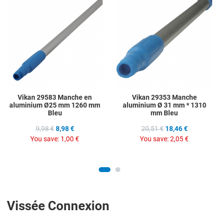
Add to Compare
A
Quick View
Q
Vikan 29583 Manche en
Vikan 29353 Manche
aluminium Ø25 mm 1260 mm
aluminium Ø 31 mm * 1310
Bleu
mm Bleu
9,98 €
8,98 €
20,51 €
18,46 €
You save:
1,00 €
You save:
2,05 €
Vissée Connexion