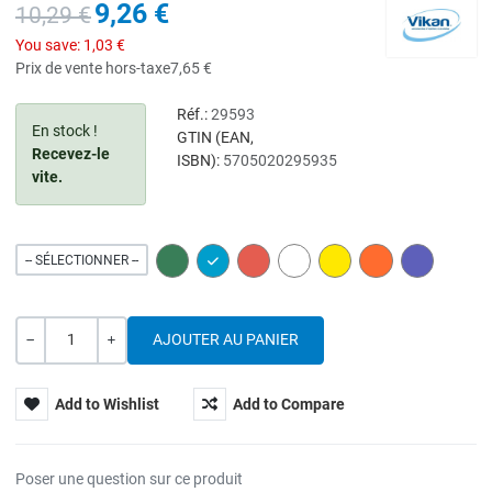
9,26 €
10,29 €
You save:
1,03 €
Prix de vente hors-taxe
7,65 €
Réf.:
29593
En stock !
GTIN (EAN,
Recevez-le
ISBN):
5705020295935
vite.
GREEN
BLUE
RED
WHITE
YELLOW
ORANGE
PURPLE
-- SÉLECTIONNER --
Quantité
---
+
Add to Wishlist
Add to Compare
Poser une question sur ce produit