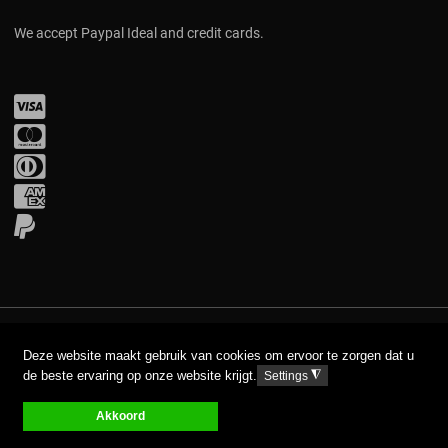
We accept Paypal Ideal and credit cards.
Visa
Mastercard
Diners Club
Amex
PayPal
COPYRIGHT © 2017 AAVA. ALL RIGHTS RESERVED.
Deze website maakt gebruik van cookies om ervoor te zorgen dat u
de beste ervaring op onze website krijgt.
◮
Settings
DISCLAIMER
PRIVACY GPDR
Akkoord
0
0
0
My Wishlist
Compare
Votre