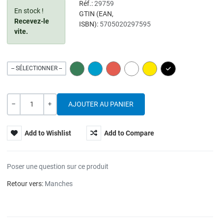
Réf.:
29759
En stock !
GTIN (EAN,
Recevez-le
ISBN):
5705020297595
vite.
GREEN
BLUE
RED
WHITE
YELLOW
BLACK
-- SÉLECTIONNER --
Quantité
---
+
Add to Wishlist
Add to Compare
Poser une question sur ce produit
Retour vers:
Manches