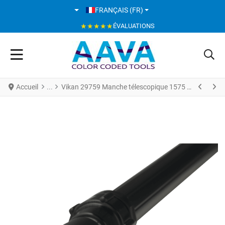
SÉLECTIONNEZ VOTRE LANGUE
FRANÇAIS (FR)
★★★★★
ÉVALUATIONS
Accueil
Vikan 29759 Manche télescopique 1575 - 2780 mm Ø32 mm Noir