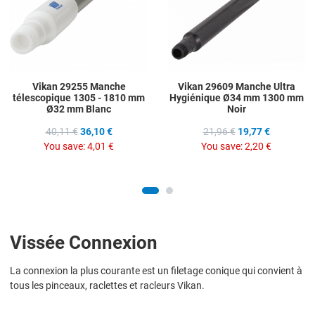
Quick View
Q
Vikan 29255 Manche
Vikan 29609 Manche Ultra
télescopique 1305 - 1810 mm
Hygiénique Ø34 mm 1300 mm
Ø32 mm Blanc
Noir
40,11 €
36,10 €
21,96 €
19,77 €
You save:
4,01 €
You save:
2,20 €
Vissée Connexion
La connexion la plus courante est un filetage conique qui convient à
tous les pinceaux, raclettes et racleurs Vikan.