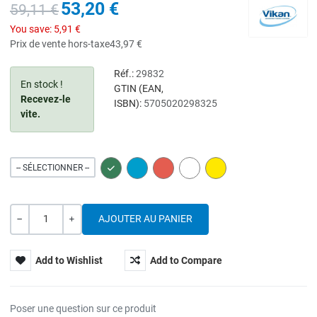
53,20 €
59,11 €
You save:
5,91 €
Prix de vente hors-taxe
43,97 €
Réf.:
29832
En stock !
GTIN (EAN,
Recevez-le
ISBN):
5705020298325
vite.
GREEN
BLUE
RED
WHITE
YELLOW
-- SÉLECTIONNER --
Quantité
---
+
Add to Wishlist
Add to Compare
Poser une question sur ce produit