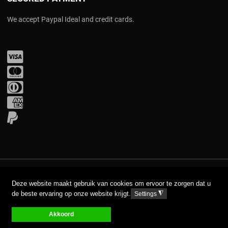
We accept Paypal Ideal and credit cards.
Visa
Mastercard
Diners Club
Amex
PayPal
COPYRIGHT © 2017 AAVA. ALL RIGHTS RESERVED.
Deze website maakt gebruik van cookies om ervoor te zorgen dat u
de beste ervaring op onze website krijgt.
◮
Settings
DISCLAIMER
PRIVACY GPDR
Akkoord
0
0
0
My Wishlist
Compare
Votre