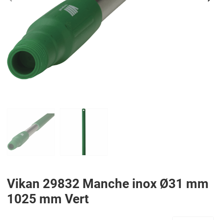
PREV
N
Vikan 29832 Manche inox Ø31 mm
1025 mm Vert