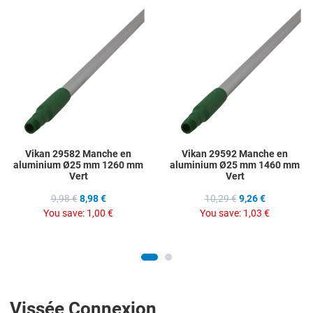
Add to Wishlist
A
Add to Compare
A
Quick View
Q
Vikan 29582 Manche en
Vikan 29592 Manche en
aluminium Ø25 mm 1260 mm
aluminium Ø25 mm 1460 mm
Vert
Vert
9,98 €
8,98 €
10,29 €
9,26 €
You save:
1,00 €
You save:
1,03 €
Vissée Connexion