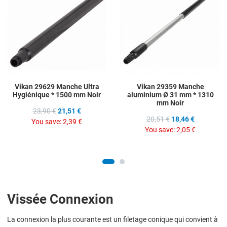
Add to Compare
A
Quick View
Q
Vikan 29629 Manche Ultra
Vikan 29359 Manche
Hygiénique * 1500 mm Noir
aluminium Ø 31 mm * 1310
mm Noir
23,90 €
21,51 €
20,51 €
18,46 €
You save:
2,39 €
You save:
2,05 €
Vissée Connexion
La connexion la plus courante est un filetage conique qui convient à