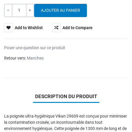
Quantité
---
+
Add to Wishlist
Add to Compare
Poser une question sur ce produit
Retour vers:
Manches
DESCRIPTION DU PRODUIT
La poignée ultra-hygiénique Vikan 29609 est conçue pour minimiser
la contamination croisée, un incontournable dans tout
environnement hygiénique. Cette poignée de 1300 mm de long et de