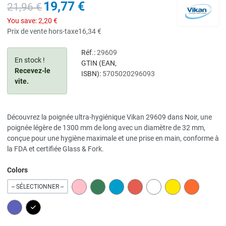
19,77 €
21,96 €
You save:
2,20 €
Prix de vente hors-taxe
16,34 €
Réf.:
29609
En stock !
GTIN (EAN,
Recevez-le
ISBN):
5705020296093
vite.
Découvrez la poignée ultra-hygiénique Vikan 29609 dans Noir, une
poignée légère de 1300 mm de long avec un diamètre de 32 mm,
conçue pour une hygiène maximale et une prise en main, conforme à
la FDA et certifiée Glass & Fork.
Colors
PINK
GREEN
BLUE
RED
WHITE
YELLOW
ORANGE
-- SÉLECTIONNER --
PURPLE
BLACK