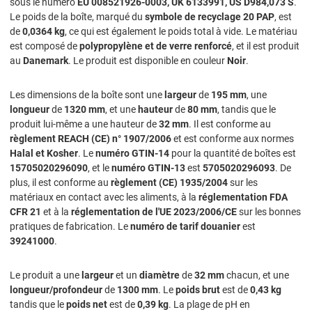
sous le numéro
EU 008521926-0003, UK 6133991, US D984,073 S
.
Le poids de la boîte, marqué du
symbole de recyclage 20 PAP
, est
de
0,0364 kg
, ce qui est également le poids total à vide. Le matériau
est composé de
polypropylène et de verre renforcé
, et il est produit
au
Danemark
. Le produit est disponible en couleur
Noir
.
Les dimensions de la boîte sont une
largeur
de
195 mm
, une
longueur
de
1320 mm
, et une
hauteur
de
80 mm
, tandis que le
produit lui-même a une hauteur de
32 mm
. Il est conforme au
règlement REACH (CE) n° 1907/2006
et est conforme aux normes
Halal et Kosher
. Le
numéro GTIN-14
pour la quantité de boîtes est
15705020296090
, et le
numéro GTIN-13
est
5705020296093
. De
plus, il est conforme au
règlement (CE) 1935/2004
sur les
matériaux en contact avec les aliments, à la
réglementation FDA
CFR 21
et à la
réglementation de l'UE 2023/2006/CE
sur les bonnes
pratiques de fabrication. Le
numéro de tarif douanier
est
39241000
.
Le produit a une
largeur
et un
diamètre
de
32 mm
chacun, et une
longueur/profondeur
de
1300 mm
. Le
poids brut
est de
0,43 kg
tandis que le
poids net
est de
0,39 kg
. La plage de pH en