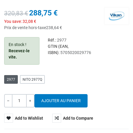
288,75 €
320,83 €
You save:
32,08 €
Prix de vente hors-taxe
238,64 €
Réf.:
2977
En stock !
GTIN (EAN,
Recevez-le
ISBN):
5705020029776
vite.
2977
NITO 2977Q
Quantité
---
+
Add to Wishlist
Add to Compare