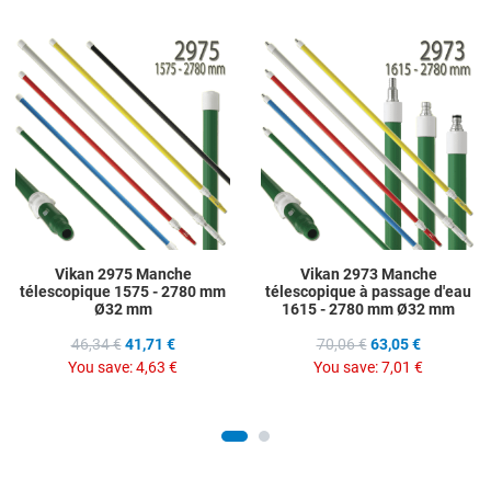
Add to Wishlist
A
Add to Compare
A
Quick View
Q
Vikan 2975 Manche
Vikan 2973 Manche
télescopique 1575 - 2780 mm
télescopique à passage d'eau
Ø32 mm
1615 - 2780 mm Ø32 mm
46,34 €
41,71 €
70,06 €
63,05 €
You save:
4,63 €
You save:
7,01 €