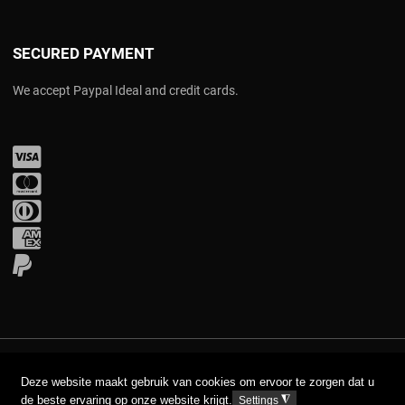
SECURED PAYMENT
We accept Paypal Ideal and credit cards.
Visa
Mastercard
Diners Club
Amex
PayPal
COPYRIGHT © 2017 AAVA. ALL RIGHTS RESERVED.
Deze website maakt gebruik van cookies om ervoor te zorgen dat u
de beste ervaring op onze website krijgt.
◮
Settings