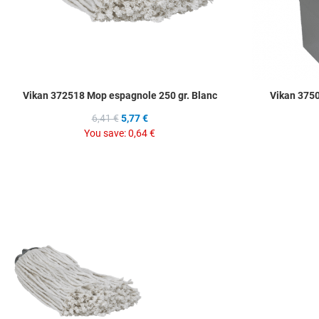
Vikan 372518 Mop espagnole 250 gr. Blanc
Vikan 375
6,41 €
5,77 €
You save:
0,64 €
Add to Wishlist
Add to Compare
Quick View