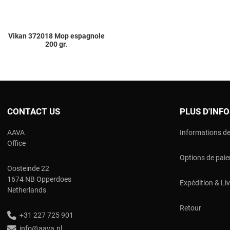
Vikan 372018 Mop espagnole
200 gr.
CONTACT US
PLUS D'INF
AAVA
Informations de
Office
Options de pai
Oosteinde 22
1674 NB Opperdoes
Expédition & Li
Netherlands
Retour
+31 227 725 901
info@aava.nl