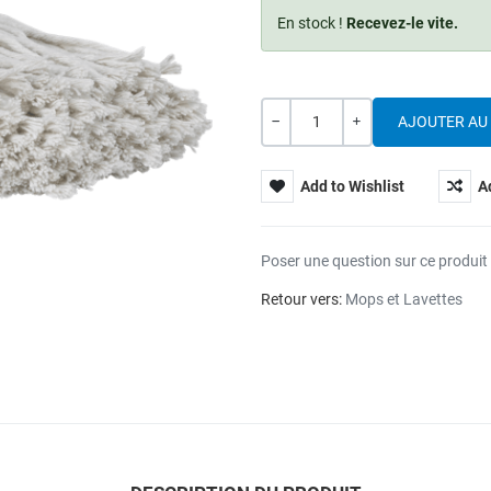
En stock !
Recevez-le vite.
Quantité
---
+
Add to Wishlist
A
Poser une question sur ce produit
Retour vers:
Mops et Lavettes