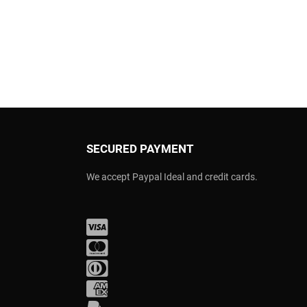
SECURED PAYMENT
We accept Paypal Ideal and credit cards.
Visa
Mastercard
Diners Club
Amex
PayPal