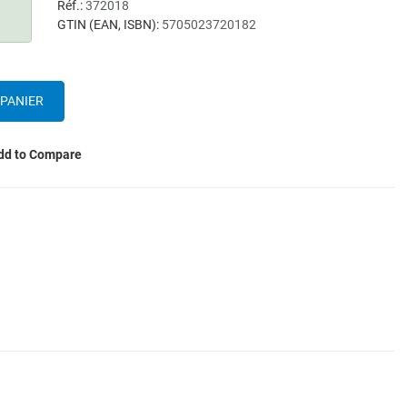
Réf.:
372018
GTIN (EAN, ISBN):
5705023720182
dd to Compare