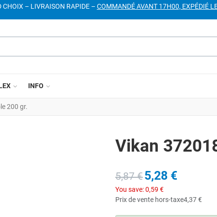
D CHOIX – LIVRAISON RAPIDE –
COMMANDÉ AVANT 17H00, EXPÉDIÉ L
LEX
INFO
e 200 gr.
Vikan 372018
5,28 €
5,87 €
You save:
0,59 €
Prix de vente hors-taxe
4,37 €