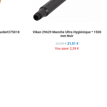
Bucket375018
Vikan 29629 Manche Ultra Hygiénique * 1500
mm Noir
23,90 €
21,51 €
You save:
2,39 €