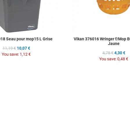
018 Seau pour mop15 L Grise
Vikan 376016 Wringer f/Mop 
Jaune
11,19 €
10,07 €
4,78 €
4,30 €
You save:
1,12 €
You save:
0,48 €