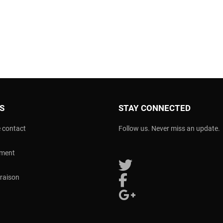
OS
STAY CONNECTED
 contact
Follow us. Never miss an update.
ement
Follow us on Twitter
vraison
Follow us on Facebook
Follow us on Google Plus