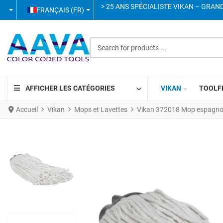
SÉLECTIONNEZ VOTRE LANGUE
> 25 ANS SPÉCIALISTE VIKAN – GRAN
FRANÇAIS (FR)
Search for products ...
AFFICHER LES CATÉGORIES
VIKAN
TOOLF
Accueil
Vikan
Mops et Lavettes
Vikan 372018 Mop espagnol