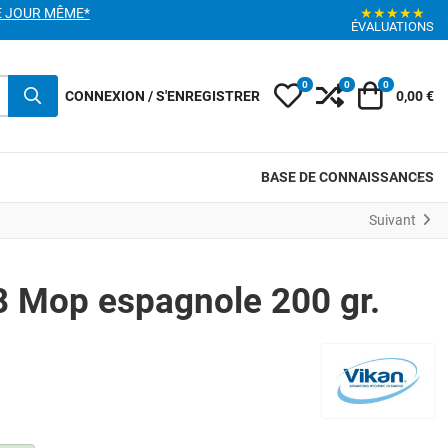
E JOUR MÊME*
★★★★★
ÉVALUATIONS
0
0
0
My Wishlist
Compare
Votre pani
CONNEXION / S'ENREGISTRER
0,00 €
BASE DE CONNAISSANCES
Suivant
 Mop espagnole 200 gr.