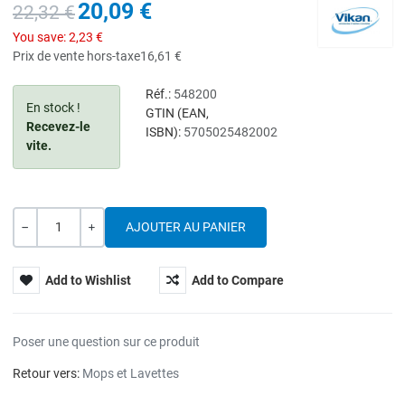
20,09 €
22,32 €
You save:
2,23 €
Prix de vente hors-taxe
16,61 €
Réf.:
548200
En stock !
GTIN (EAN,
Recevez-le
ISBN):
5705025482002
vite.
Quantité
---
+
Add to Wishlist
Add to Compare
Poser une question sur ce produit
Retour vers:
Mops et Lavettes