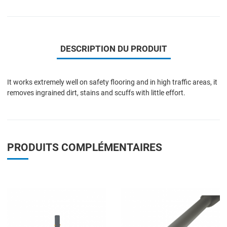
DESCRIPTION DU PRODUIT
It works extremely well on safety flooring and in high traffic areas, it
removes ingrained dirt, stains and scuffs with little effort.
PRODUITS COMPLÉMENTAIRES
Add to Wishlist
A
Add to Compare
A