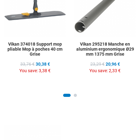
Quick View
Q
Vikan 374018 Support mop
Vikan 295218 Manche en
pliable Mop à poches 40 cm
aluminium ergonomique Ø29
Grise
mm 1375 mm Grise
33,76 €
30,38 €
23,29 €
20,96 €
You save:
3,38 €
You save:
2,33 €
Add to Wishlist