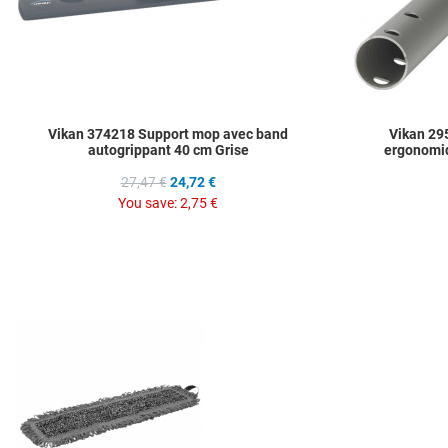
Vikan 374218 Support mop avec band
Vikan 29
autogrippant 40 cm Grise
ergonomi
27,47 €
24,72 €
You save:
2,75 €
Add to Wishlist
Add to Compare
Quick View