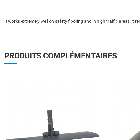
It works extremely well on safety flooring and in high traffic areas, it re
PRODUITS COMPLÉMENTAIRES
Add to Wishlist
Add to Compare
Quick View