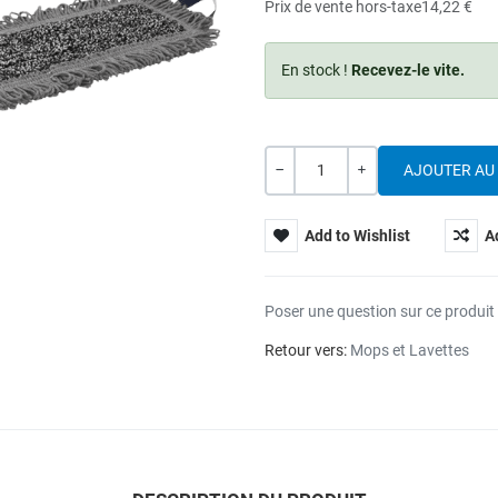
Prix de vente hors-taxe
14,22 €
En stock !
Recevez-le vite.
Quantité
---
+
Add to Wishlist
A
Poser une question sur ce produit
Retour vers:
Mops et Lavettes