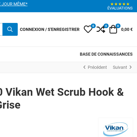
E JOUR MÊME*
★★★★★
ÉVALUATIONS
0
0
0
My Wishlist
Compare
Votre pani
CONNEXION / S'ENREGISTRER
0,00 €
BASE DE CONNAISSANCES
Précédent
Suivant
0 Vikan Wet Scrub Hook &
rise