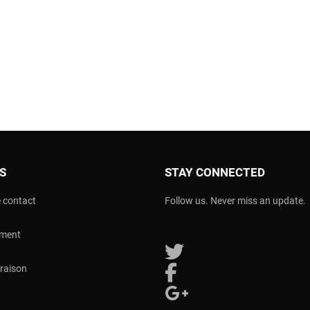
OS
STAY CONNECTED
 contact
Follow us. Never miss an update.
ement
Follow us on Twitter
vraison
Follow us on Facebook
Follow us on Google Plus