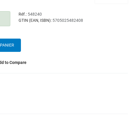
Réf.:
548240
GTIN (EAN, ISBN):
5705025482408
dd to Compare