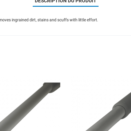
DESCRIPTION DU PRODUIT
moves ingrained dirt, stains and scuffs with little effort.
Add to Wishlist
Add to Compare
Quick View