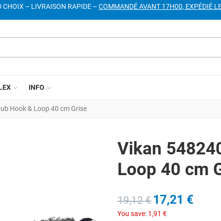
D CHOIX – LIVRAISON RAPIDE –
COMMANDÉ AVANT 17H00, EXPÉDIÉ L
LEX
INFO
rub Hook & Loop 40 cm Grise
Vikan 54824
Loop 40 cm G
17,21 €
19,12 €
You save:
1,91 €