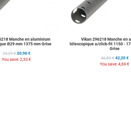
5218 Manche en aluminium
Vikan 296218 Manche en 
que Ø29 mm 1375 mm Grise
télescopique a/click-fit 1150 -
Grise
23,29 €
20,96 €
46,89 €
42,20 €
You save:
2,33 €
You save:
4,69 €