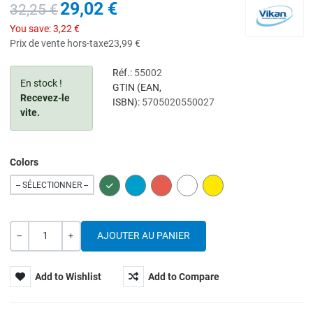
29,02 €
32,25 €
You save:
3,22 €
Prix de vente hors-taxe
23,99 €
Réf.:
55002
En stock !
GTIN (EAN,
Recevez-le
ISBN):
5705020550027
vite.
Colors
GREEN
BLUE
RED
WHITE
YELLOW
-- SÉLECTIONNER --
Quantité
---
+
Add to Wishlist
Add to Compare