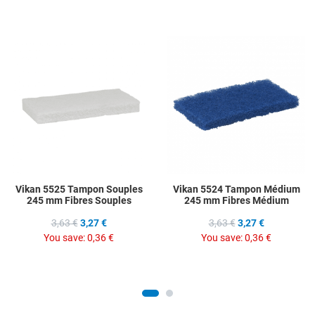
Add to Wishlist
A
Add to Compare
A
Quick View
Q
Vikan 5525 Tampon Souples
Vikan 5524 Tampon Médium
245 mm Fibres Souples
245 mm Fibres Médium
3,63 €
3,27 €
3,63 €
3,27 €
You save:
0,36 €
You save:
0,36 €