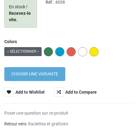
Réf.:
4008
En stock !
Recevez-le
vite.
Colors
GREEN
BLUE
RED
WHITE
YELLOW
-- SÉLECTIONNER --
Add to Wishlist
Add to Compare
Poser une question sur ce produit
Retour vers:
Raclettes et grattoirs