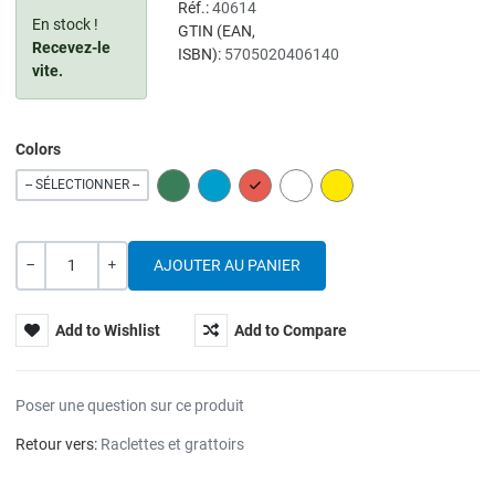
Réf.:
40614
En stock !
GTIN (EAN,
Recevez-le
ISBN):
5705020406140
vite.
Colors
GREEN
BLUE
RED
WHITE
YELLOW
-- SÉLECTIONNER --
Quantité
---
+
Add to Wishlist
Add to Compare
Poser une question sur ce produit
Retour vers:
Raclettes et grattoirs