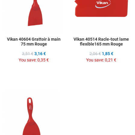
Quick View
Q
Vikan 40604 Grattoir à main
Vikan 40514 Racle-tout lame
75 mm Rouge
flexible165 mm Rouge
3,51 €
3,16 €
2,06 €
1,85 €
You save:
0,35 €
You save:
0,21 €
Add to Wishlist
Add to Compare
Quick View