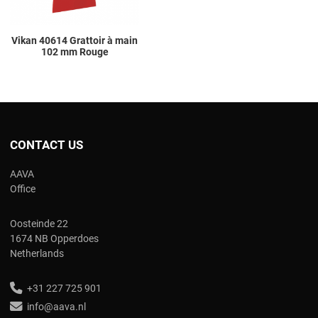
Vikan 40614 Grattoir à main
102 mm Rouge
CONTACT US
AAVA
Office
Oosteinde 22
1674 NB Opperdoes
Netherlands
+31 227 725 901
info@aava.nl