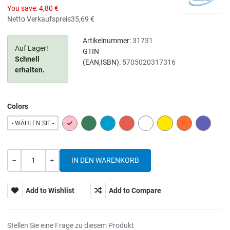
You save:
4,80 €
Netto Verkaufspreis
35,69 €
Artikelnummer:
31731
Auf Lager!
GTIN
Schnell
(EAN,ISBN):
5705020317316
erhalten.
Colors
PINK
GREEN
BLUE
RED
WHITE
YELLOW
ORANGE
PURPLE
- WÄHLEN SIE -
Menge
-
+
Add to Wishlist
Add to Compare
Stellen Sie eine Frage zu diesem Produkt