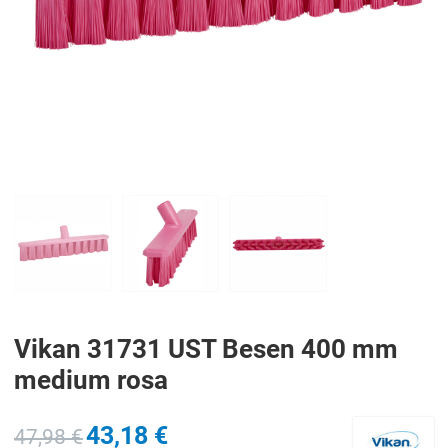
PREV
N
Vikan 31731 UST Besen 400 mm
medium rosa
43,18 €
47,98 €