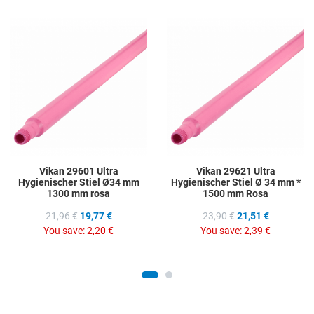
Add to Wishlist
A
Add to Compare
A
Quick View
Q
Vikan 29601 Ultra
Vikan 29621 Ultra
Hygienischer Stiel Ø34 mm
Hygienischer Stiel Ø 34 mm *
1300 mm rosa
1500 mm Rosa
21,96 €
19,77 €
23,90 €
21,51 €
You save:
2,20 €
You save:
2,39 €