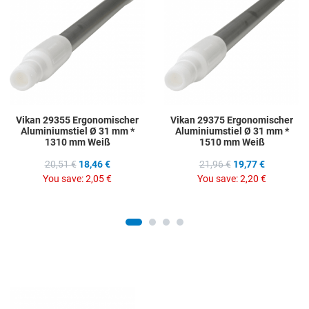
Add to Compare
A
Quick View
Q
Vikan 29355 Ergonomischer
Vikan 29375 Ergonomischer
Aluminiumstiel Ø 31 mm *
Aluminiumstiel Ø 31 mm *
1310 mm Weiß
1510 mm Weiß
20,51 €
18,46 €
21,96 €
19,77 €
You save:
2,05 €
You save:
2,20 €
Add to Wishlist