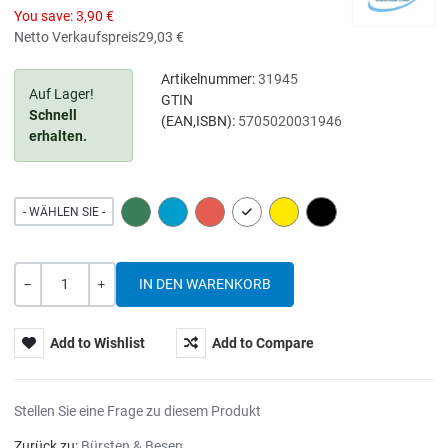
You save:
3,90 €
Netto Verkaufspreis
29,03 €
Artikelnummer:
31945
Auf Lager!
GTIN
Schnell
(EAN,ISBN):
5705020031946
erhalten.
GREEN
BLUE
RED
WHITE
YELLOW
BLACK
- WÄHLEN SIE -
Menge
-
+
Add to Wishlist
Add to Compare
Stellen Sie eine Frage zu diesem Produkt
Zurück zu:
Bürsten & Besen