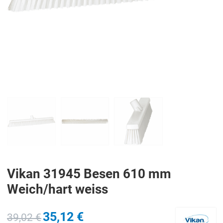
PREV
N
Vikan 31945 Besen 610 mm
Weich/hart weiss
35,12 €
39,02 €