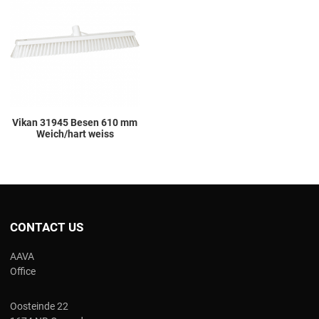
Add to Compare
Quick View
Vikan 31945 Besen 610 mm
Weich/hart weiss
CONTACT US
AAVA
Office
Oosteinde 22