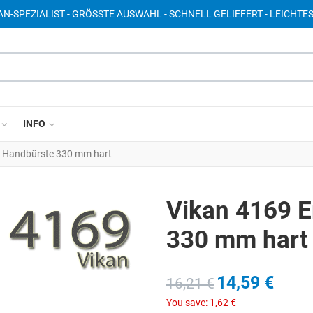
AN-SPEZIALIST - GRÖSSTE AUSWAHL - SCHNELL GELIEFERT - LEICHTE
INFO
 Handbürste 330 mm hart
Vikan 4169 
330 mm hart
14,59 €
16,21 €
You save:
1,62 €