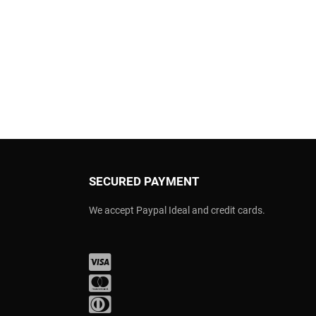
SECURED PAYMENT
We accept Paypal Ideal and credit cards.
Visa
Mastercard
Diners Club