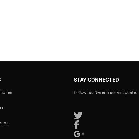
S
STAY CONNECTED
tionen
Follow us. Never miss an update.
nen
Follow us on Twitter
erung
Follow us on Facebook
Follow us on Google Plus