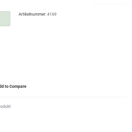
Artikelnummer:
4169
dd to Compare
rodukt