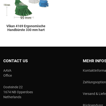
Quick View
Vikan 4169 Ergonomische
Handbürste 330 mm hart
CONTACT US
MEHR INFO
AAVA
Kontaktinforma
Office
Zahlungsoptio
Oosteinde 22
1674 NB Opperdoes
Versand & Lief
Netherlands
Rücksendung