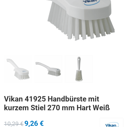
PREV
N
Vikan 41925 Handbürste mit
kurzem Stiel 270 mm Hart Weiß
9,26 €
10,29 €