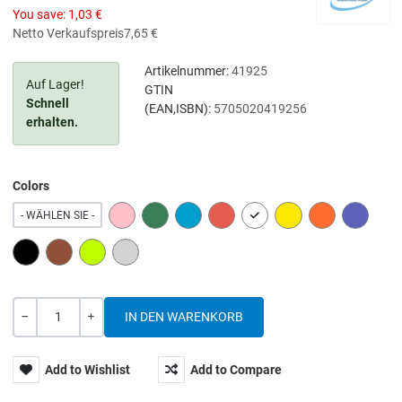
You save:
1,03 €
Netto Verkaufspreis
7,65 €
Artikelnummer:
41925
Auf Lager!
GTIN
Schnell
(EAN,ISBN):
5705020419256
erhalten.
Colors
PINK
GREEN
BLUE
RED
WHITE
YELLOW
ORANGE
PURPLE
- WÄHLEN SIE -
BLACK
BROWN
LIME
GREY
Menge
-
+
Add to Wishlist
Add to Compare