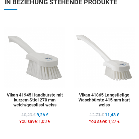
IN BEZIEHUNG STEHENDE PRODUKTE
Add to Wishlist
A
Add to Compare
A
Quick View
Q
Vikan 41945 Handbürste mit
Vikan 41865 Langstielige
kurzem Stiel 270 mm
Waschbürste 415 mm hart
weich/gesplisst weiss
weiss
10,29 €
9,26 €
12,71 €
11,43 €
You save:
1,03 €
You save:
1,27 €