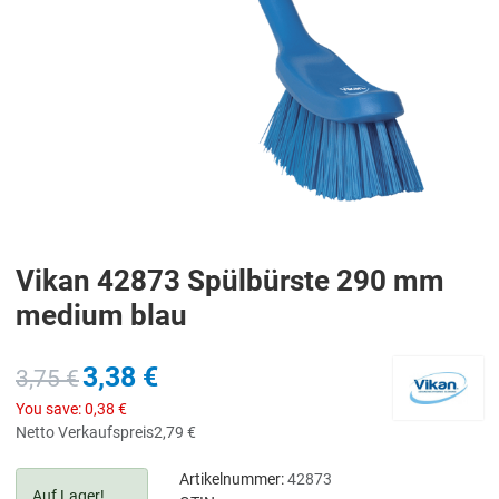
Vikan 42873 Spülbürste 290 mm
medium blau
3,38 €
3,75 €
You save:
0,38 €
Netto Verkaufspreis
2,79 €
Artikelnummer:
42873
Auf Lager!