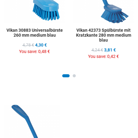
Vikan 30883 Universalbürste
Vikan 42373 Spülbürste mit
260 mm medium blau
Kratzkante 280 mm medium
blau
4,78 €
4,30 €
4,24 €
3,81 €
You save:
0,48 €
You save:
0,42 €
Add to Wishlist
Add to Compare
Quick View