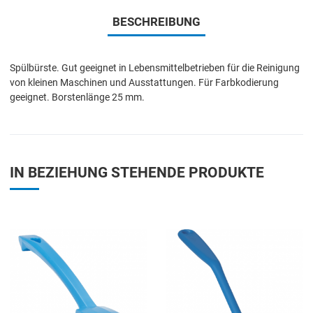
BESCHREIBUNG
Spülbürste. Gut geeignet in Lebensmittelbetrieben für die Reinigung
von kleinen Maschinen und Ausstattungen. Für Farbkodierung
geeignet. Borstenlänge 25 mm.
IN BEZIEHUNG STEHENDE PRODUKTE
Add to Wishlist
A
Add to Compare
A
Quick View
Q