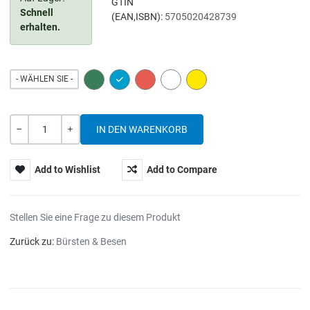
GTIN
Schnell
(EAN,ISBN):
5705020428739
erhalten.
GREEN
BLUE
RED
WHITE
YELLOW
- WÄHLEN SIE -
Menge
-
+
Add to Wishlist
Add to Compare
Stellen Sie eine Frage zu diesem Produkt
Zurück zu:
Bürsten & Besen