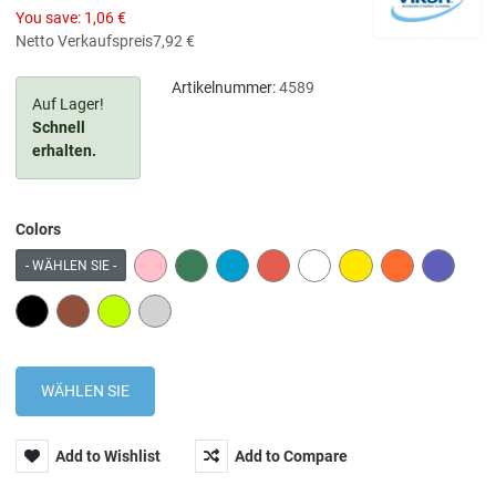
You save:
1,06 €
Netto Verkaufspreis
7,92 €
Artikelnummer:
4589
Auf Lager!
Schnell
erhalten.
Colors
PINK
GREEN
BLUE
RED
WHITE
YELLOW
ORANGE
PURPLE
- WÄHLEN SIE -
BLACK
BROWN
LIME
GREY
Add to Wishlist
Add to Compare