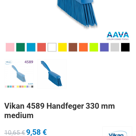
PREV
N
Vikan 4589 Handfeger 330 mm
medium
9,58 €
10,65 €