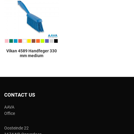
Add to Compare
Quick View
Vikan 4589 Handfeger 330
mm medium
CONTACT US
AAVA
Office
Oosteinde 22