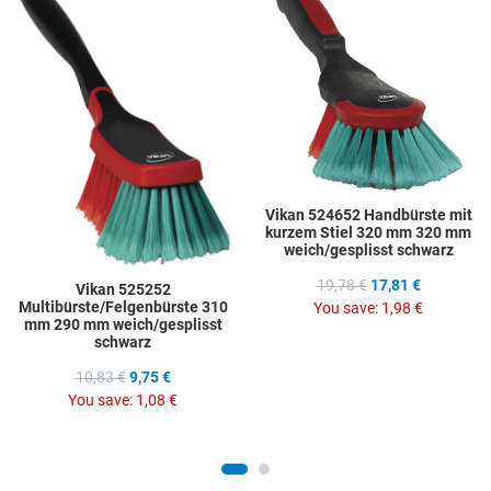
Add to Compare
A
Quick View
Q
Vikan 524652 Handbürste mit
kurzem Stiel 320 mm 320 mm
weich/gesplisst schwarz
19,78 €
17,81 €
Vikan 525252
Multibürste/Felgenbürste 310
You save:
1,98 €
mm 290 mm weich/gesplisst
schwarz
10,83 €
9,75 €
You save:
1,08 €