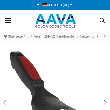
SPRACHE AUSWÄHLEN
DEUTSCH (DE)
Startseite
Vikan 524652 Handbürste mit kurzem Stiel 320 mm 320 mm weich/gesplisst schwarz