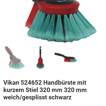
PREV
N
Vikan 524652 Handbürste mit
kurzem Stiel 320 mm 320 mm
weich/gesplisst schwarz