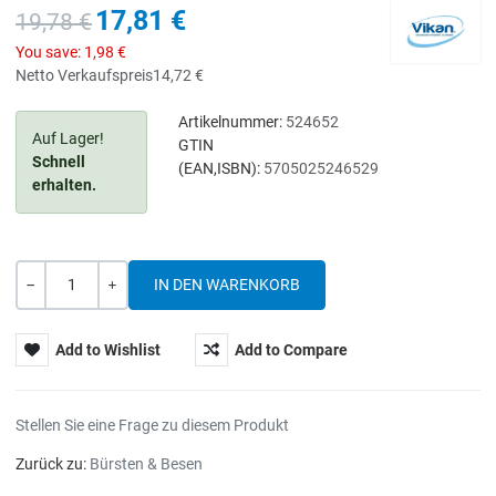
17,81 €
19,78 €
You save:
1,98 €
Netto Verkaufspreis
14,72 €
Artikelnummer:
524652
Auf Lager!
GTIN
Schnell
(EAN,ISBN):
5705025246529
erhalten.
Menge
-
+
Add to Wishlist
Add to Compare
Stellen Sie eine Frage zu diesem Produkt
Zurück zu:
Bürsten & Besen