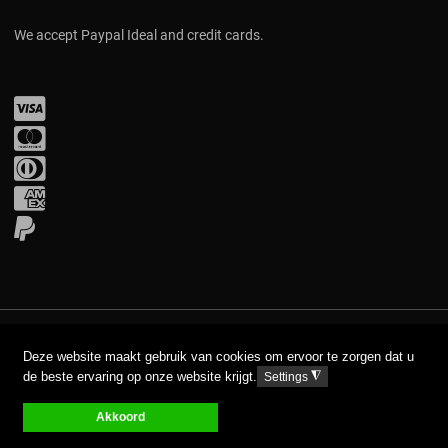
We accept Paypal Ideal and credit cards.
Visa
Mastercard
Diners Club
Amex
PayPal
COPYRIGHT © 2017 AAVA. ALL RIGHTS RESERVED.
Deze website maakt gebruik van cookies om ervoor te zorgen dat u
de beste ervaring op onze website krijgt.
◮
Settings
DISCLAIMER
PRIVACY GPDR
Akkoord
0
0
0
My Wishlist
Compare
Ware