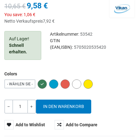
9,58 €
10,65 €
You save:
1,06 €
Netto Verkaufspreis
7,92 €
Artikelnummer:
53542
Auf Lager!
GTIN
Schnell
(EAN,ISBN):
5705020535420
erhalten.
Colors
GREEN
BLUE
RED
WHITE
YELLOW
- WÄHLEN SIE -
Menge
-
+
Add to Wishlist
Add to Compare