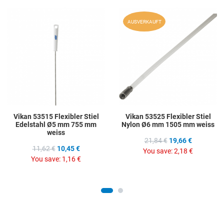
Add to Wishlist
A
AUSVERKAUFT
Add to Compare
A
Quick View
Q
Vikan 53515 Flexibler Stiel
Vikan 53525 Flexibler Stiel
Edelstahl Ø5 mm 755 mm
Nylon Ø6 mm 1505 mm weiss
weiss
21,84 €
19,66 €
11,62 €
10,45 €
You save:
2,18 €
You save:
1,16 €