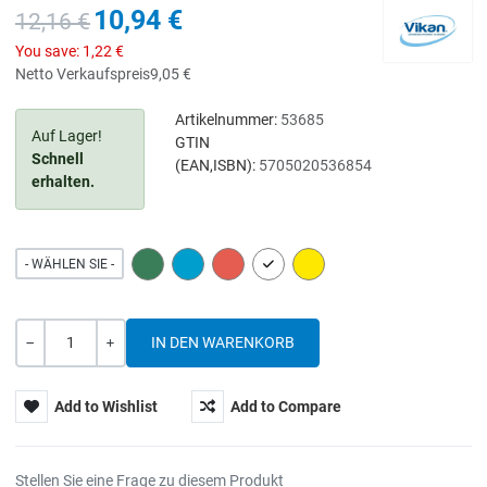
10,94 €
12,16 €
You save:
1,22 €
Netto Verkaufspreis
9,05 €
Artikelnummer:
53685
Auf Lager!
GTIN
Schnell
(EAN,ISBN):
5705020536854
erhalten.
GREEN
BLUE
RED
WHITE
YELLOW
- WÄHLEN SIE -
Menge
-
+
Add to Wishlist
Add to Compare
Stellen Sie eine Frage zu diesem Produkt