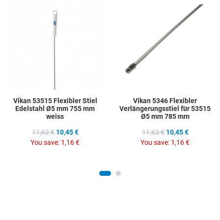
Add to Wishlist
A
Add to Compare
A
Quick View
Q
Vikan 53515 Flexibler Stiel
Vikan 5346 Flexibler
Edelstahl Ø5 mm 755 mm
Verlängerungsstiel für 53515
weiss
Ø5 mm 785 mm
11,62 €
10,45 €
11,62 €
10,45 €
You save:
1,16 €
You save:
1,16 €