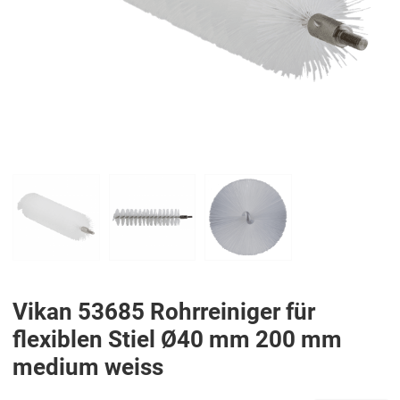
PREV
N
Vikan 53685 Rohrreiniger für
flexiblen Stiel Ø40 mm 200 mm
medium weiss