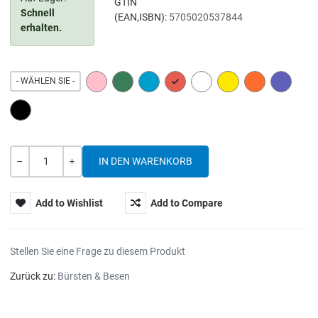
GTIN
Schnell
(EAN,ISBN):
5705020537844
erhalten.
PINK
GREEN
BLUE
RED
WHITE
YELLOW
ORANGE
PURPLE
- WÄHLEN SIE -
BLACK
Menge
-
+
Add to Wishlist
Add to Compare
Stellen Sie eine Frage zu diesem Produkt
Zurück zu:
Bürsten & Besen