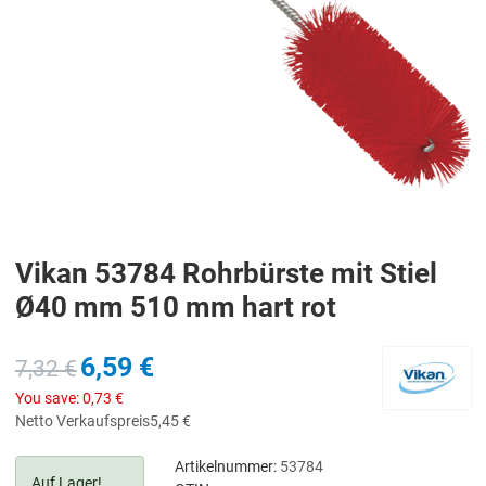
Vikan 53784 Rohrbürste mit Stiel
Ø40 mm 510 mm hart rot
6,59 €
7,32 €
You save:
0,73 €
Netto Verkaufspreis
5,45 €
Artikelnummer:
53784
Auf Lager!