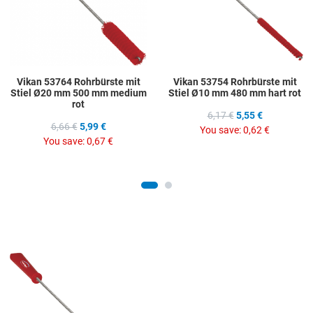
Quick View
Q
Vikan 53764 Rohrbürste mit
Vikan 53754 Rohrbürste mit
Stiel Ø20 mm 500 mm medium
Stiel Ø10 mm 480 mm hart rot
rot
6,17 €
5,55 €
6,66 €
5,99 €
You save:
0,62 €
You save:
0,67 €
Add to Wishlist
Add to Compare