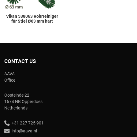
Vikan 538063 Rohrreiniger
für Stiel Ø63 mm hart
CONTACT US
AAVA
Office
Oosteinde 22
1674 NB Opperdoes
Netherlands
+31 227 725 901
info@aava.nl