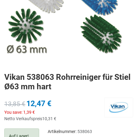
Vikan 538063 Rohrreiniger für Stiel
Ø63 mm hart
12,47 €
13,85 €
You save:
1,39 €
Netto Verkaufspreis
10,31 €
Artikelnummer:
538063
Auf Lager!