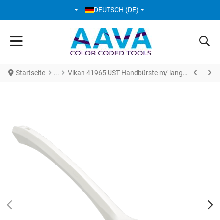
SPRACHE AUSWÄHLEN
DEUTSCH (DE)
Startseite
Vikan 41965 UST Handbürste m/ langem Griff 395 mm hart weiss