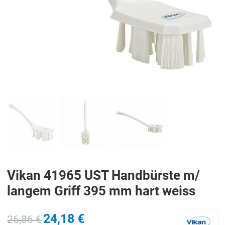
PREV
N
Vikan 41965 UST Handbürste m/
langem Griff 395 mm hart weiss
24,18 €
26,86 €