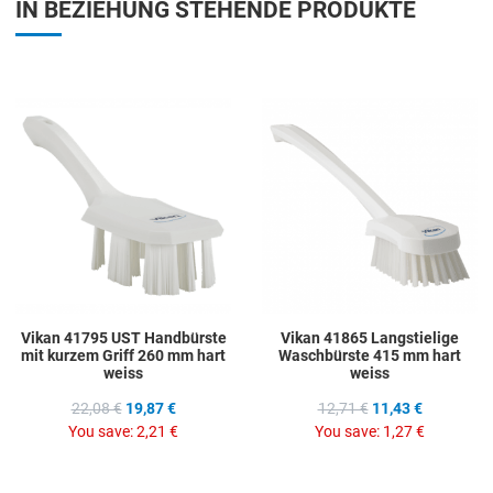
IN BEZIEHUNG STEHENDE PRODUKTE
Add to Wishlist
A
Add to Compare
A
Quick View
Q
Vikan 41795 UST Handbürste
Vikan 41865 Langstielige
mit kurzem Griff 260 mm hart
Waschbürste 415 mm hart
weiss
weiss
22,08 €
19,87 €
12,71 €
11,43 €
You save:
2,21 €
You save:
1,27 €