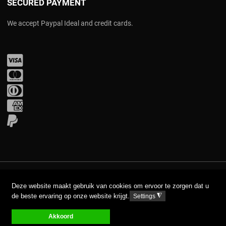
SECURED PAYMENT
We accept Paypal Ideal and credit cards.
Visa
Mastercard
Diners Club
Amex
PayPal
COPYRIGHT © 2017 AAVA. ALL RIGHTS RESERVED.
Deze website maakt gebruik van cookies om ervoor te zorgen dat u
de beste ervaring op onze website krijgt.
◮
Settings
DISCLAIMER
PRIVACY GPDR
Akkoord
0
0
0