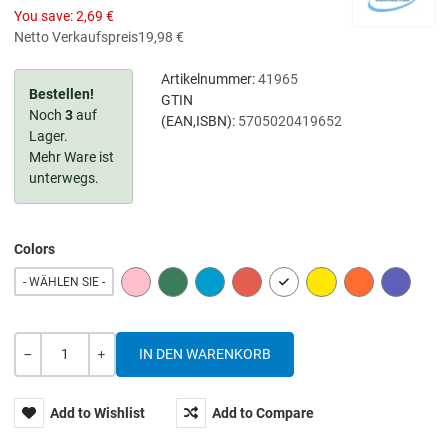
You save:
2,69 €
Netto Verkaufspreis
19,98 €
Artikelnummer:
41965
Bestellen!
GTIN
Noch
3
auf
(EAN,ISBN):
5705020419652
Lager.
Mehr Ware ist
unterwegs.
Colors
PINK
GREEN
BLUE
RED
WHITE
YELLOW
ORANGE
PURPLE
- WÄHLEN SIE -
Menge
-
+
Add to Wishlist
Add to Compare