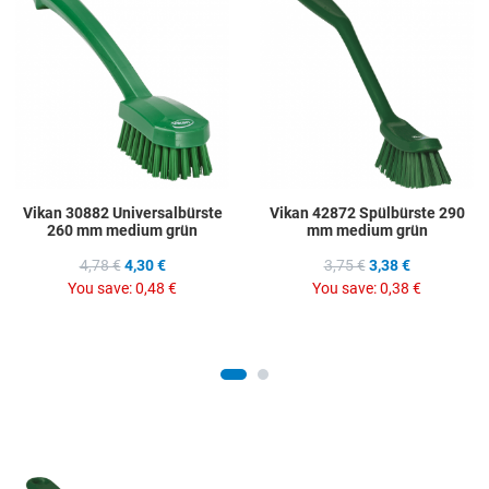
Add to Compare
A
Quick View
Q
Vikan 30882 Universalbürste
Vikan 42872 Spülbürste 290
260 mm medium grün
mm medium grün
4,78 €
4,30 €
3,75 €
3,38 €
You save:
0,48 €
You save:
0,38 €