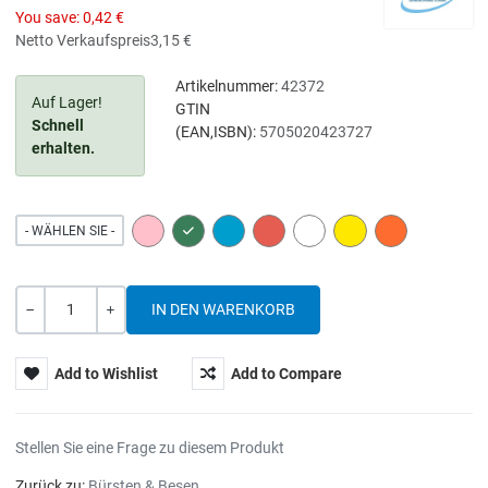
You save:
0,42 €
Netto Verkaufspreis
3,15 €
Artikelnummer:
42372
Auf Lager!
GTIN
Schnell
(EAN,ISBN):
5705020423727
erhalten.
PINK
GREEN
BLUE
RED
WHITE
YELLOW
ORANGE
- WÄHLEN SIE -
Menge
-
+
Add to Wishlist
Add to Compare
Stellen Sie eine Frage zu diesem Produkt
Zurück zu:
Bürsten & Besen