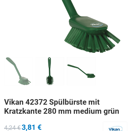
PREV
N
Vikan 42372 Spülbürste mit
Kratzkante 280 mm medium grün
3,81 €
4,24 €