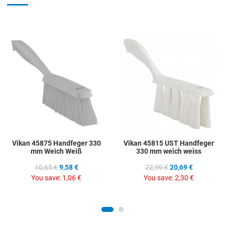
Add to Wishlist
A
Add to Compare
A
Quick View
Q
Vikan 45875 Handfeger 330
Vikan 45815 UST Handfeger
mm Weich Weiß
330 mm weich weiss
10,65 €
9,58 €
22,99 €
20,69 €
You save:
1,06 €
You save:
2,30 €