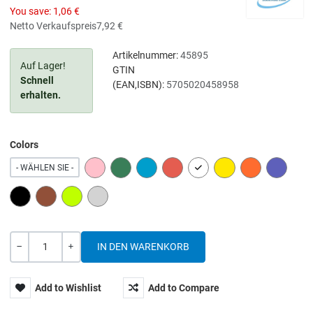
You save:
1,06 €
Netto Verkaufspreis
7,92 €
Artikelnummer:
45895
Auf Lager!
GTIN
Schnell
(EAN,ISBN):
5705020458958
erhalten.
Colors
PINK
GREEN
BLUE
RED
WHITE
YELLOW
ORANGE
PURPLE
- WÄHLEN SIE -
BLACK
BROWN
LIME
GREY
Menge
-
+
Add to Wishlist
Add to Compare