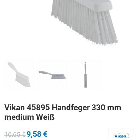
PREV
N
Vikan 45895 Handfeger 330 mm
medium Weiß
9,58 €
10,65 €