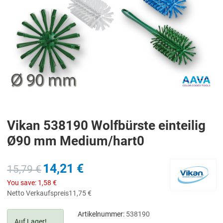
Vikan 538190 Wolfbürste einteilig
Ø90 mm Medium/hart0
14,21 €
15,79 €
You save:
1,58 €
Netto Verkaufspreis
11,75 €
Artikelnummer:
538190
Auf Lager!