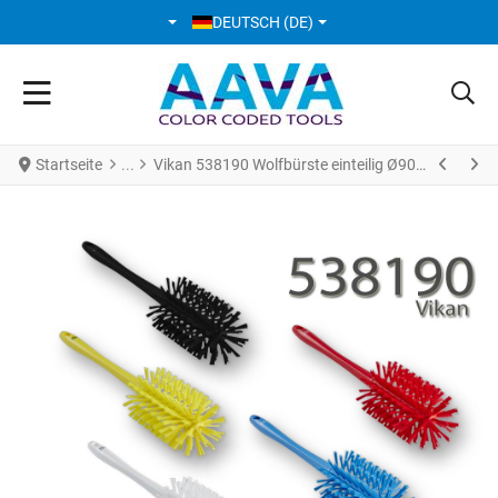
SPRACHE AUSWÄHLEN
DEUTSCH (DE)
Startseite
Vikan 538190 Wolfbürste einteilig Ø90 mm Medium/hart0