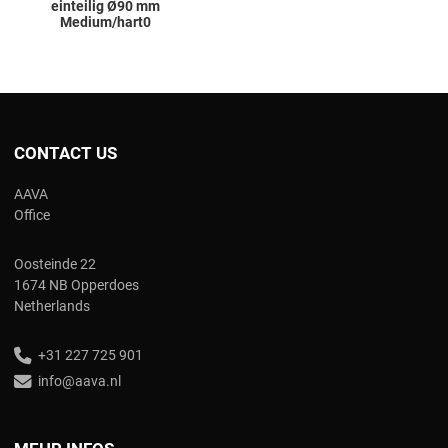
einteilig Ø90 mm
Medium/hart0
CONTACT US
AAVA
Office
Oosteinde 22
1674 NB Opperdoes
Netherlands
+31 227 725 901
info@aava.nl