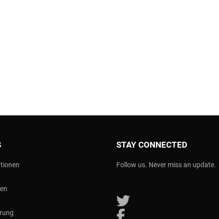
S
STAY CONNECTED
tionen
Follow us. Never miss an update.
nen
Follow us on Twitter
erung
Follow us on Facebook