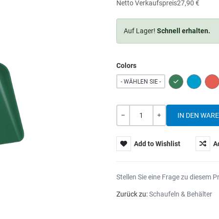
Netto Verkaufspreis
27,90 €
Auf Lager!
Schnell erhalten.
Colors
GREEN
BLUE
RE
- WÄHLEN SIE -
Menge
-
+
Add to Wishlist
A
Stellen Sie eine Frage zu diesem P
Zurück zu:
Schaufeln & Behälter