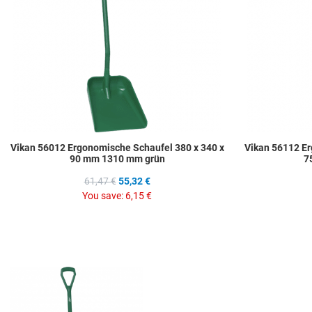
Vikan 56012 Ergonomische Schaufel 380 x 340 x
Vikan 56112 Er
90 mm 1310 mm grün
7
61,47 €
55,32 €
You save:
6,15 €
Add to Wishlist
Add to Compare