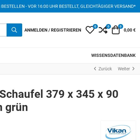
S BESTELLEN - VOR 16:00 UHR BESTELLT, GLEICHTÄGIGER VERSAND*
0
0
0
My Wishlist
Compare
Warenkor
ANMELDEN / REGISTRIEREN
0,00 €
WISSENSDATENBANK
Zurück
Weiter
Schaufel 379 x 345 x 90
 grün