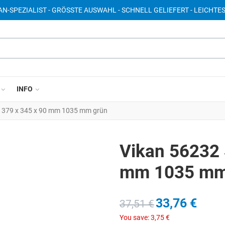
AN-SPEZIALIST - GRÖSSTE AUSWAHL - SCHNELL GELIEFERT - LEICHTE
INFO
l 379 x 345 x 90 mm 1035 mm grün
Vikan 56232 
mm 1035 mm
33,76 €
37,51 €
You save:
3,75 €