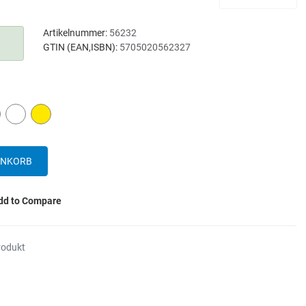
Artikelnummer:
56232
GTIN (EAN,ISBN):
5705020562327
D
WHITE
YELLOW
dd to Compare
rodukt