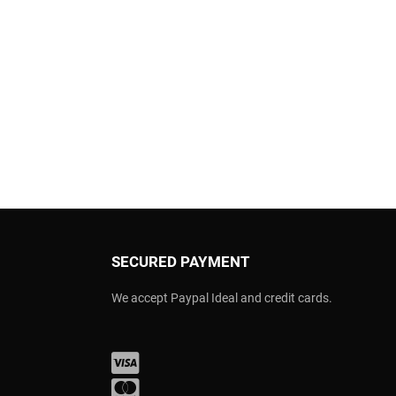
SECURED PAYMENT
We accept Paypal Ideal and credit cards.
Visa
Mastercard