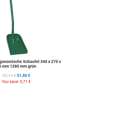
gonomische Schaufel 340 x 270 x
5 mm 1280 mm grün
57,11 €
51,40 €
You save:
5,71 €