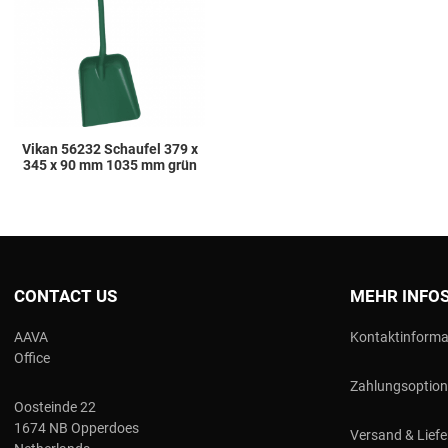
Quick View
Vikan 56232 Schaufel 379 x
345 x 90 mm 1035 mm grün
CONTACT US
MEHR INFO
AAVA
Kontaktinforma
Office
Zahlungsoptio
Oosteinde 22
1674 NB Opperdoes
Versand & Lief