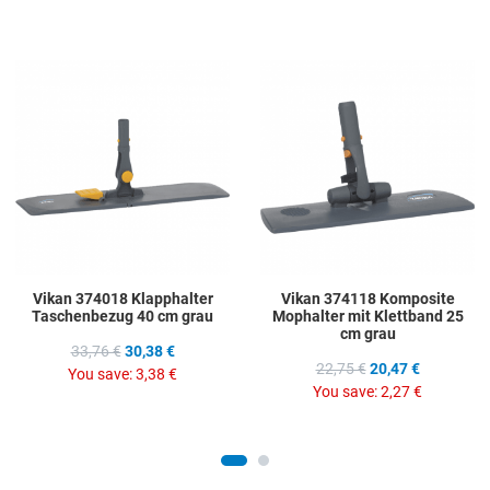
Add to Wishlist
A
Add to Compare
A
Quick View
Q
Vikan 374018 Klapphalter
Vikan 374118 Komposite
Taschenbezug 40 cm grau
Mophalter mit Klettband 25
cm grau
33,76 €
30,38 €
22,75 €
20,47 €
You save:
3,38 €
You save:
2,27 €