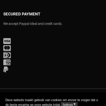
SECURED PAYMENT
We accept Paypal Ideal and credit cards.
Visa
Mastercard
Diners Club
Amex
PayPal
COPYRIGHT © 2017 AAVA. ALL RIGHTS RESERVED.
Deze website maakt gebruik van cookies om ervoor te zorgen dat u
de beste ervaring op onze website krijgt.
◮
Settings