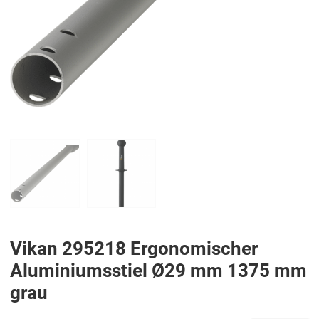
PREV
N
Vikan 295218 Ergonomischer
Aluminiumsstiel Ø29 mm 1375 mm
grau