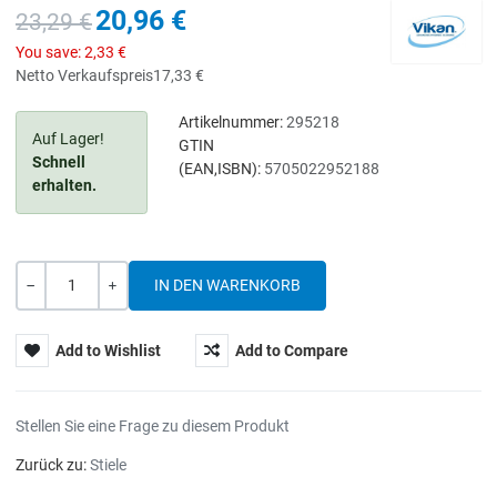
20,96 €
23,29 €
You save:
2,33 €
Netto Verkaufspreis
17,33 €
Artikelnummer:
295218
Auf Lager!
GTIN
Schnell
(EAN,ISBN):
5705022952188
erhalten.
Menge
-
+
Add to Wishlist
Add to Compare
Stellen Sie eine Frage zu diesem Produkt
Zurück zu:
Stiele