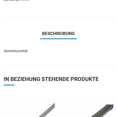
BESCHREIBUNG
Aluminiumstiel
IN BEZIEHUNG STEHENDE PRODUKTE
Add to Wishlist
A
Add to Compare
A