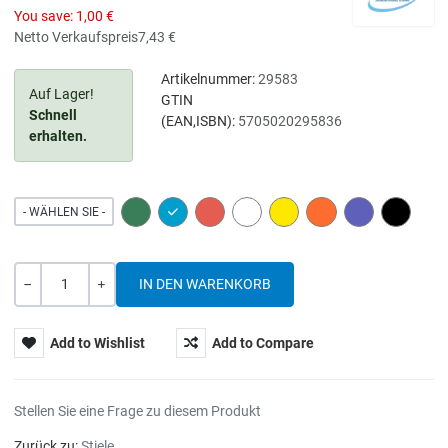
You save:
1,00 €
Netto Verkaufspreis
7,43 €
Artikelnummer:
29583
Auf Lager!
GTIN
Schnell
(EAN,ISBN):
5705020295836
erhalten.
GREEN
BLUE
RED
WHITE
YELLOW
ORANGE
PURPLE
BLACK
- WÄHLEN SIE -
Menge
-
+
Add to Wishlist
Add to Compare
Stellen Sie eine Frage zu diesem Produkt
Zurück zu:
Stiele