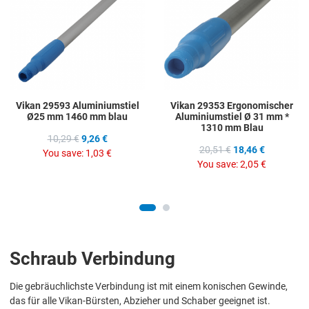
Quick View
Q
Vikan 29593 Aluminiumstiel
Vikan 29353 Ergonomischer
Ø25 mm 1460 mm blau
Aluminiumstiel Ø 31 mm *
1310 mm Blau
10,29 €
9,26 €
20,51 €
18,46 €
You save:
1,03 €
You save:
2,05 €
Schraub Verbindung
Die gebräuchlichste Verbindung ist mit einem konischen Gewinde,
das für alle Vikan-Bürsten, Abzieher und Schaber geeignet ist.