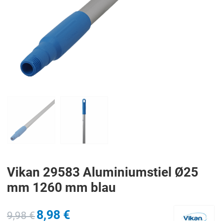
PREV
N
Vikan 29583 Aluminiumstiel Ø25
mm 1260 mm blau
8,98 €
9,98 €