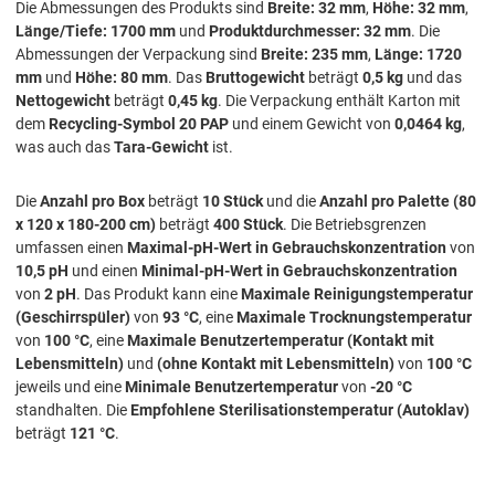
Die Abmessungen des Produkts sind
Breite: 32 mm
,
Höhe: 32 mm
,
Länge/Tiefe: 1700 mm
und
Produktdurchmesser: 32 mm
. Die
Abmessungen der Verpackung sind
Breite: 235 mm
,
Länge: 1720
mm
und
Höhe: 80 mm
. Das
Bruttogewicht
beträgt
0,5 kg
und das
Nettogewicht
beträgt
0,45 kg
. Die Verpackung enthält Karton mit
dem
Recycling-Symbol 20 PAP
und einem Gewicht von
0,0464 kg
,
was auch das
Tara-Gewicht
ist.
Die
Anzahl pro Box
beträgt
10 Stück
und die
Anzahl pro Palette (80
x 120 x 180-200 cm)
beträgt
400 Stück
. Die Betriebsgrenzen
umfassen einen
Maximal-pH-Wert in Gebrauchskonzentration
von
10,5 pH
und einen
Minimal-pH-Wert in Gebrauchskonzentration
von
2 pH
. Das Produkt kann eine
Maximale Reinigungstemperatur
(Geschirrspüler)
von
93 °C
, eine
Maximale Trocknungstemperatur
von
100 °C
, eine
Maximale Benutzertemperatur (Kontakt mit
Lebensmitteln)
und
(ohne Kontakt mit Lebensmitteln)
von
100 °C
jeweils und eine
Minimale Benutzertemperatur
von
-20 °C
standhalten. Die
Empfohlene Sterilisationstemperatur (Autoklav)
beträgt
121 °C
.