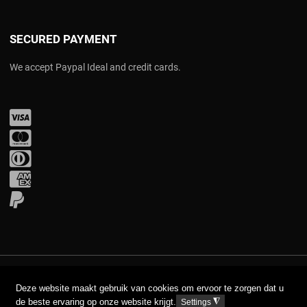
SECURED PAYMENT
We accept Paypal Ideal and credit cards.
Visa
Mastercard
Diners Club
Amex
PayPal
COPYRIGHT © 2017 AAVA. ALL RIGHTS RESERVED.
Deze website maakt gebruik van cookies om ervoor te zorgen dat u
de beste ervaring op onze website krijgt.
◮
Settings