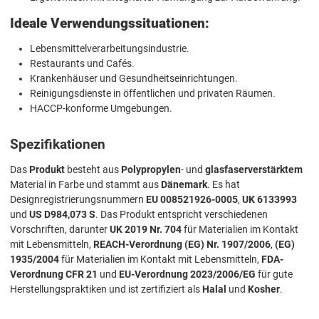
Ideale Verwendungssituationen:
Lebensmittelverarbeitungsindustrie.
Restaurants und Cafés.
Krankenhäuser und Gesundheitseinrichtungen.
Reinigungsdienste in öffentlichen und privaten Räumen.
HACCP-konforme Umgebungen.
Spezifikationen
Das
Produkt
besteht aus
Polypropylen
- und
glasfaserverstärktem
Material in Farbe und stammt aus
Dänemark
. Es hat
Designregistrierungsnummern
EU 008521926-0005
,
UK 6133993
und
US D984,073 S
. Das Produkt entspricht verschiedenen
Vorschriften, darunter
UK 2019 Nr. 704
für Materialien im Kontakt
mit Lebensmitteln,
REACH-Verordnung (EG) Nr. 1907/2006
,
(EG)
1935/2004
für Materialien im Kontakt mit Lebensmitteln,
FDA-
Verordnung CFR 21
und
EU-Verordnung 2023/2006/EG
für gute
Herstellungspraktiken und ist zertifiziert als
Halal
und
Kosher
.