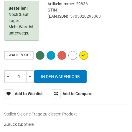
Artikelnummer:
29836
Bestellen!
GTIN
Noch
2
auf
(EAN,ISBN):
5705020298363
Lager.
Mehr Ware ist
unterwegs.
GREEN
BLUE
RED
WHITE
YELLOW
- WÄHLEN SIE -
Menge
-
+
Add to Wishlist
Add to Compare
Stellen Sie eine Frage zu diesem Produkt
Zurück zu:
Stiele