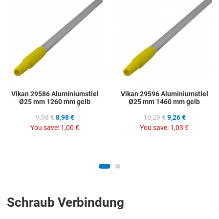
Add to Compare
A
Quick View
Q
Vikan 29586 Aluminiumstiel
Vikan 29596 Aluminiumstiel
Ø25 mm 1260 mm gelb
Ø25 mm 1460 mm gelb
9,98 €
8,98 €
10,29 €
9,26 €
You save:
1,00 €
You save:
1,03 €
Schraub Verbindung