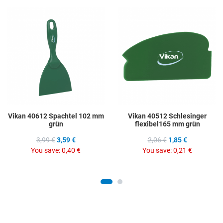
Add to Wishlist
A
Add to Compare
A
Quick View
Q
Vikan 40612 Spachtel 102 mm
Vikan 40512 Schlesinger
grün
flexibel165 mm grün
3,99 €
3,59 €
2,06 €
1,85 €
You save:
0,40 €
You save:
0,21 €