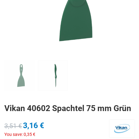
PREV
N
Vikan 40602 Spachtel 75 mm Grün
3,16 €
3,51 €
You save:
0,35 €