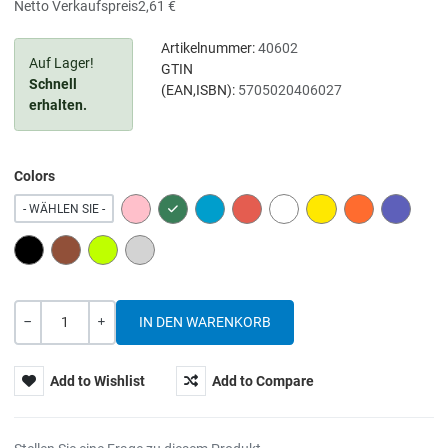
Netto Verkaufspreis
2,61 €
Artikelnummer:
40602
Auf Lager!
GTIN
Schnell
(EAN,ISBN):
5705020406027
erhalten.
Colors
PINK
GREEN
BLUE
RED
WHITE
YELLOW
ORANGE
PURPLE
- WÄHLEN SIE -
BLACK
BROWN
LIME
GREY
Menge
-
+
Add to Wishlist
Add to Compare