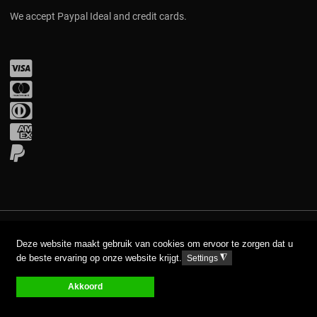
We accept Paypal Ideal and credit cards.
Visa
Mastercard
Diners Club
Amex
PayPal
COPYRIGHT © 2017 AAVA. ALL RIGHTS RESERVED.
Deze website maakt gebruik van cookies om ervoor te zorgen dat u
de beste ervaring op onze website krijgt.
◮
Settings
DISCLAIMER
PRIVACY GPDR
Akkoord
0
0
0
My Wishlist
Compare
Ware