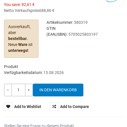
You save:
92,61 €
Netto Verkaufspreis
688,86 €
Artikelnummer:
580319
Ausverkauft,
GTIN
aber
(EAN,ISBN):
5705025803197
bestellbar.
Neue
Ware
ist
unterwegs!
Produkt
Verfügbarkeitsdatum:
15.08.2026
Menge
-
+
Add to Wishlist
Add to Compare
Stellen Sie eine Frage zu diesem Produkt