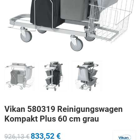
PREV
N
Vikan 580319 Reinigungswagen
Kompakt Plus 60 cm grau
833,52 €
926,13 €