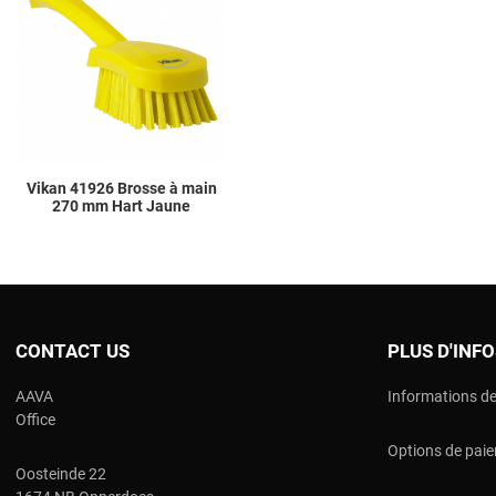
Add to Compare
Quick View
Vikan 41926 Brosse à main
270 mm Hart Jaune
CONTACT US
PLUS D'INF
AAVA
Informations de
Office
Options de pai
Oosteinde 22