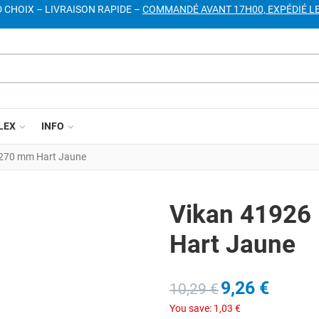
D CHOIX – LIVRAISON RAPIDE –
COMMANDÉ AVANT 17H00, EXPÉDIÉ L
LEX
INFO
 270 mm Hart Jaune
Vikan 41926
Hart Jaune
9,26 €
10,29 €
You save:
1,03 €