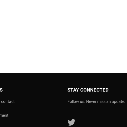
OS
STAY CONNECTED
 contact
Follow us. Never miss an update.
ement
Follow us on Twitter