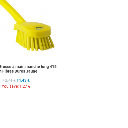
Quick View
Brosse à main manche long 415
 Fibres Dures Jaune
12,71 €
11,43 €
You save:
1,27 €