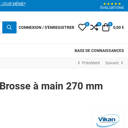
E JOUR MÊME*
★★★★★
ÉVALUATIONS
0
0
0
My Wishlist
Compare
Votre pani
CONNEXION / S'ENREGISTRER
0,00 €
BASE DE CONNAISSANCES
Précédent
Suivant
 Brosse à main 270 mm