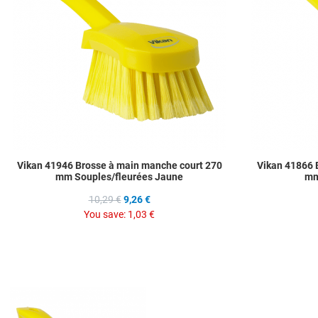
Quick View
Vikan 41946 Brosse à main manche court 270
Vikan 41866 
mm Souples/fleurées Jaune
mm
10,29 €
9,26 €
You save:
1,03 €
Add to Wishlist