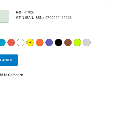
Réf.:
41926
GTIN (EAN, ISBN):
5705020419263
N
BLUE
RED
WHITE
YELLOW
ORANGE
PURPLE
BLACK
BROWN
LIME
GREY
dd to Compare