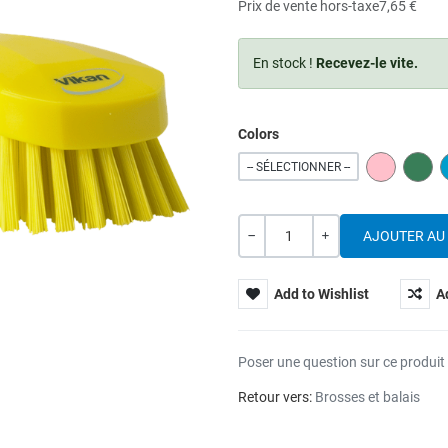
Prix de vente hors-taxe
7,65 €
En stock !
Recevez-le vite.
Colors
PINK
GREE
-- SÉLECTIONNER --
Quantité
---
+
Add to Wishlist
A
Poser une question sur ce produit
Retour vers:
Brosses et balais