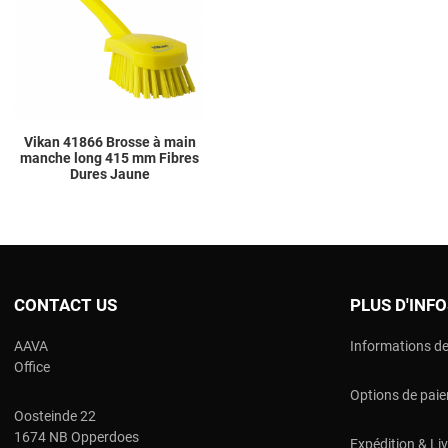
Quick View
Vikan 41866 Brosse à main
manche long 415 mm Fibres
Dures Jaune
CONTACT US
PLUS D'INF
AAVA
Informations de
Office
Options de pai
Oosteinde 22
1674 NB Opperdoes
Expédition & Li