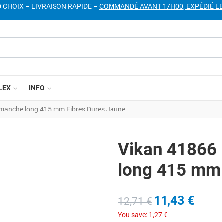
D CHOIX – LIVRAISON RAPIDE –
COMMANDÉ AVANT 17H00, EXPÉDIÉ L
LEX
INFO
 manche long 415 mm Fibres Dures Jaune
Vikan 41866
long 415 mm 
11,43 €
12,71 €
You save:
1,27 €