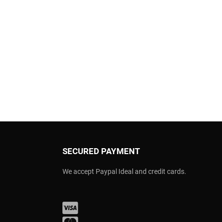
SECURED PAYMENT
We accept Paypal Ideal and credit cards.
Visa
Mastercard