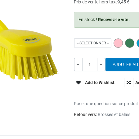
Prix de vente hors-taxe
9,45 €
En stock !
Recevez-le vite.
PINK
GREE
-- SÉLECTIONNER --
Quantité
---
+
Add to Wishlist
A
Poser une question sur ce produit
Retour vers:
Brosses et balais