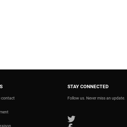
OS
STAY CONNECTED
 contact
Follow us. Never miss an update.
ement
Follow us on Twitter
vraison
Follow us on Facebook