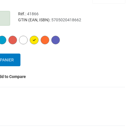
Réf.:
41866
GTIN (EAN, ISBN):
5705020418662
N
BLUE
RED
WHITE
YELLOW
ORANGE
PURPLE
dd to Compare