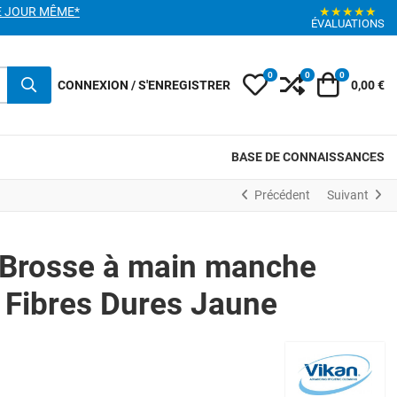
E JOUR MÊME*
★★★★★
ÉVALUATIONS
0
0
0
My Wishlist
Compare
Votre pani
CONNEXION / S'ENREGISTRER
0,00 €
BASE DE CONNAISSANCES
Précédent
Suivant
 Brosse à main manche
Fibres Dures Jaune