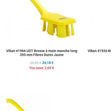
Vikan 41966 UST Brosse à main manche long
Vikan 41926 B
395 mm Fibres Dures Jaune
26,86 €
24,18 €
You save:
2,69 €
Add to Wishlist
Add to Compare