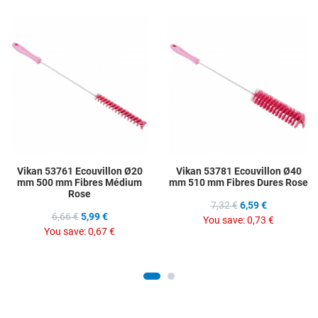
Add to Wishlist
A
Add to Compare
A
Quick View
Q
Vikan 53761 Ecouvillon Ø20
Vikan 53781 Ecouvillon Ø40
mm 500 mm Fibres Médium
mm 510 mm Fibres Dures Rose
Rose
7,32 €
6,59 €
6,66 €
5,99 €
You save:
0,73 €
You save:
0,67 €