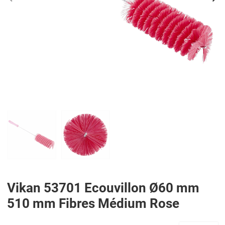
PREV
N
Vikan 53701 Ecouvillon Ø60 mm
510 mm Fibres Médium Rose