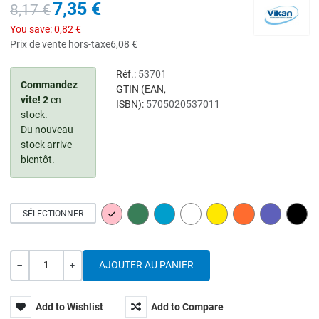
7,35 €
8,17 €
You save:
0,82 €
Prix de vente hors-taxe
6,08 €
Réf.:
53701
Commandez
GTIN (EAN,
vite!
2
en
ISBN):
5705020537011
stock.
Du nouveau
stock arrive
bientôt.
PINK
GREEN
BLUE
WHITE
YELLOW
ORANGE
PURPLE
BLAC
-- SÉLECTIONNER --
Quantité
---
+
Add to Wishlist
Add to Compare