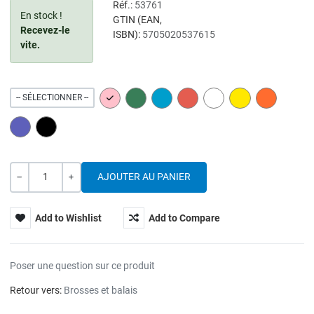
Réf.:
53761
En stock !
GTIN (EAN,
Recevez-le
ISBN):
5705020537615
vite.
PINK
GREEN
BLUE
RED
WHITE
YELLOW
ORANGE
-- SÉLECTIONNER --
PURPLE
BLACK
Quantité
---
+
Add to Wishlist
Add to Compare
Poser une question sur ce produit
Retour vers:
Brosses et balais