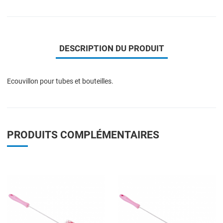
DESCRIPTION DU PRODUIT
Ecouvillon pour tubes et bouteilles.
PRODUITS COMPLÉMENTAIRES
Add to Wishlist
A
Add to Compare
A