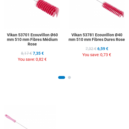
Quick View
Q
Vikan 53701 Ecouvillon Ø60
Vikan 53781 Ecouvillon Ø40
mm 510 mm Fibres Médium
mm 510 mm Fibres Dures Rose
Rose
7,32 €
6,59 €
8,17 €
7,35 €
You save:
0,73 €
You save:
0,82 €
Add to Wishlist
Add to Compare